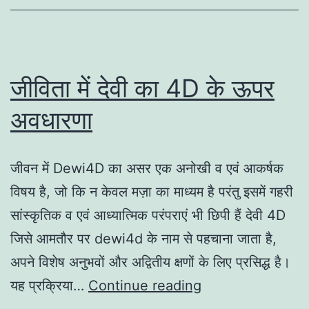
Toto
yang
Paling
Cocok
जीविता में देवी का 4D के ऊपर
अवधारणा
जीवन में Dewi4D का असर एक अनोखी व एवं आकर्षक
विषय है, जो कि न केवल मज़ा का माध्यम है परंतु इसमें गहरी
सांस्कृतिक व एवं आध्यात्मिक परंपराएं भी छिपी हैं देवी 4D
जिसे आमतौर पर dewi4d के नाम से पहचाना जाता है,
अपने विशेष अनुभवों और अद्वितीय क्षणों के लिए प्रसिद्ध है।
जीविता
यह प्रक्रिया…
Continue reading
में