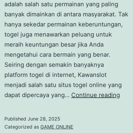
adalah salah satu permainan yang paling
banyak dimainkan di antara masyarakat. Tak
hanya sekedar permainan keberuntungan,
togel juga menawarkan peluang untuk
meraih keuntungan besar jika Anda
mengetahui cara bermain yang benar.
Seiring dengan semakin banyaknya
platform togel di internet, Kawanslot
menjadi salah satu situs togel online yang
Men
dapat dipercaya yang…
Continue reading
Kisa
Pem
Published
June 28, 2025
Toge
Categorized as
GAME ONLINE