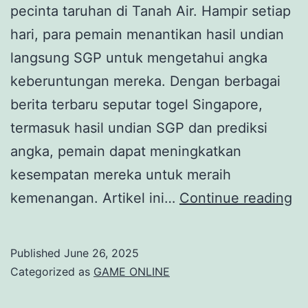
pecinta taruhan di Tanah Air. Hampir setiap
hari, para pemain menantikan hasil undian
langsung SGP untuk mengetahui angka
keberuntungan mereka. Dengan berbagai
berita terbaru seputar togel Singapore,
termasuk hasil undian SGP dan prediksi
angka, pemain dapat meningkatkan
kesempatan mereka untuk meraih
M
kemenangan. Artikel ini…
Continue reading
lo
Si
Published
June 26, 2025
m
Categorized as
GAME ONLINE
Ti