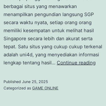
berbagai situs yang menawarkan
menampilkan pengundian langsung SGP
secara waktu nyata, setiap orang orang
memiliki kesempatan untuk melihat hasil
Singapore secara lebih dan akurat serta
tepat. Satu situs yang cukup cukup terkenal
adalah uni4d, yang menyediakan informasi
Men
lengkap tentang hasil…
Continue reading
Kepu
Siar
Published
June 25, 2025
Lan
Categorized as
GAME ONLINE
SGP
Pola