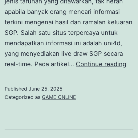
jenis taruhan yang ditawarkan, tak heran
apabila banyak orang mencari informasi
terkini mengenai hasil dan ramalan keluaran
SGP. Salah satu situs terpercaya untuk
mendapatkan informasi ini adalah uni4d,
yang menyediakan live draw SGP secara
Hasi
real-time. Pada artikel…
Continue reading
Sin
Poo
Published
June 25, 2025
Terk
Categorized as
GAME ONLINE
Anal
Len
Hasi
dan