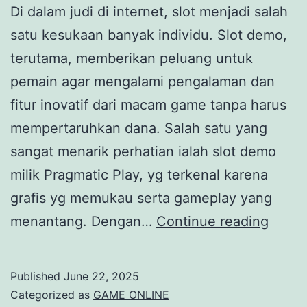
Di dalam judi di internet, slot menjadi salah
satu kesukaan banyak individu. Slot demo,
terutama, memberikan peluang untuk
pemain agar mengalami pengalaman dan
fitur inovatif dari macam game tanpa harus
mempertaruhkan dana. Salah satu yang
sangat menarik perhatian ialah slot demo
milik Pragmatic Play, yg terkenal karena
grafis yg memukau serta gameplay yang
Sensa
menantang. Dengan…
Continue reading
Slot
Uji
Published
June 22, 2025
Coba
Categorized as
GAME ONLINE