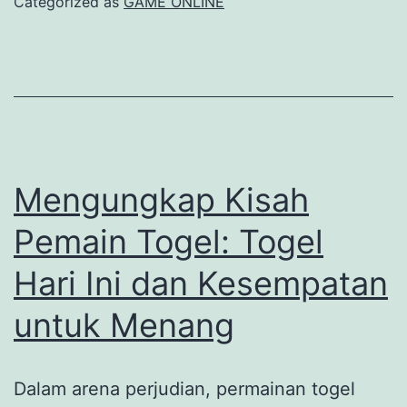
Categorized as
GAME ONLINE
Platform
Wargabet
yang
Harus
kamu
Tahu
Mengungkap Kisah
Pemain Togel: Togel
Hari Ini dan Kesempatan
untuk Menang
Dalam arena perjudian, permainan togel