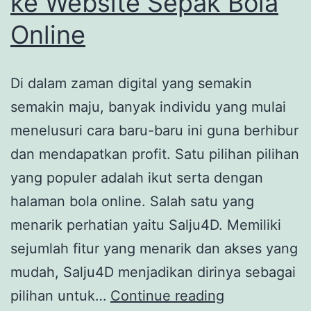
ke Website Sepak Bola
Online
Di dalam zaman digital yang semakin
semakin maju, banyak individu yang mulai
menelusuri cara baru-baru ini guna berhibur
dan mendapatkan profit. Satu pilihan pilihan
yang populer adalah ikut serta dengan
halaman bola online. Salah satu yang
menarik perhatian yaitu Salju4D. Memiliki
sejumlah fitur yang menarik dan akses yang
mudah, Salju4D menjadikan dirinya sebagai
Daftar
pilihan untuk…
Continue reading