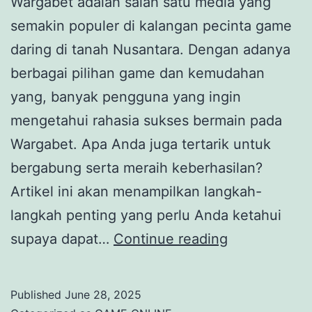
Wargabet adalah salah satu media yang
semakin populer di kalangan pecinta game
daring di tanah Nusantara. Dengan adanya
berbagai pilihan game dan kemudahan
yang, banyak pengguna yang ingin
mengetahui rahasia sukses bermain pada
Wargabet. Apa Anda juga tertarik untuk
bergabung serta meraih keberhasilan?
Artikel ini akan menampilkan langkah-
langkah penting yang perlu Anda ketahui
Strategi
supaya dapat…
Continue reading
Sukses
Bermain
Published
June 28, 2025
di