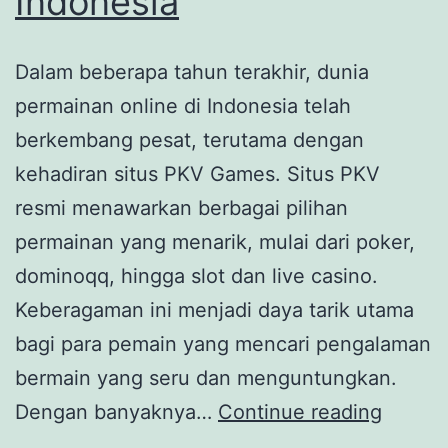
Indonesia
Dalam beberapa tahun terakhir, dunia
permainan online di Indonesia telah
berkembang pesat, terutama dengan
kehadiran situs PKV Games. Situs PKV
resmi menawarkan berbagai pilihan
permainan yang menarik, mulai dari poker,
dominoqq, hingga slot dan live casino.
Keberagaman ini menjadi daya tarik utama
bagi para pemain yang mencari pengalaman
bermain yang seru dan menguntungkan.
Situs
Dengan banyaknya…
Continue reading
Pkv