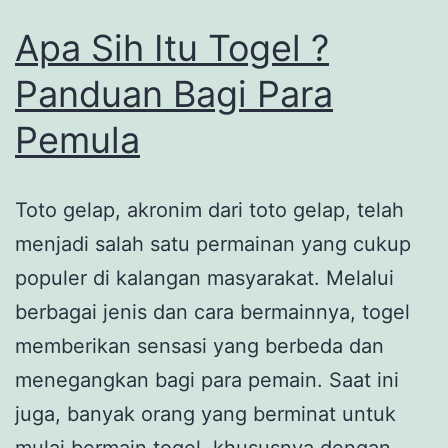
Apa Sih Itu Togel ?
Panduan Bagi Para
Pemula
Toto gelap, akronim dari toto gelap, telah
menjadi salah satu permainan yang cukup
populer di kalangan masyarakat. Melalui
berbagai jenis dan cara bermainnya, togel
memberikan sensasi yang berbeda dan
menegangkan bagi para pemain. Saat ini
juga, banyak orang yang berminat untuk
mulai bermain togel, khususnya dengan