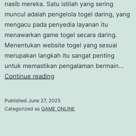
nasib mereka. Satu istilah yang sering
muncul adalah pengelola togel daring, yang
mengacu pada penyedia layanan itu
menawarkan game togel secara daring.
Menentukan website togel yang sesuai
merupakan langkah itu sangat penting
untuk memastikan pengalaman bermain…
Situs
Continue reading
Togel
Online
Published
June 27, 2025
:
Categorized as
GAME ONLINE
Menentukan
Situs