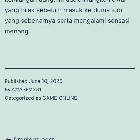
yang bijak sebelum masuk ke dunia judi
yang sebenarnya serta mengalami sensasi
menang.
Published
June 10, 2025
By
safASFsf231
Categorized as
GAME ONLINE
Previous post