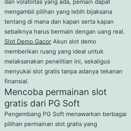
dan volatilitas yang ada, pemain dapat
mengambil pilihan yang lebih bijaksana
tentang di mana dan kapan serta kapan
sebaiknya harus bermain dengan uang real.
Slot Demo Gacor
Akun slot demo
memberikan ruang yang ideal untuk
melaksanakan penelitian ini, sekaligus
menyukai slot gratis tanpa adanya tekanan
finansial.
Mencoba permainan slot
gratis dari PG Soft
Pengembang PG Soft menawarkan berbagai
pilihan permainan slot gratis yang