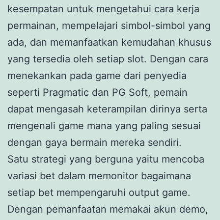
kesempatan untuk mengetahui cara kerja
permainan, mempelajari simbol-simbol yang
ada, dan memanfaatkan kemudahan khusus
yang tersedia oleh setiap slot. Dengan cara
menekankan pada game dari penyedia
seperti Pragmatic dan PG Soft, pemain
dapat mengasah keterampilan dirinya serta
mengenali game mana yang paling sesuai
dengan gaya bermain mereka sendiri.
Satu strategi yang berguna yaitu mencoba
variasi bet dalam memonitor bagaimana
setiap bet mempengaruhi output game.
Dengan pemanfaatan memakai akun demo,