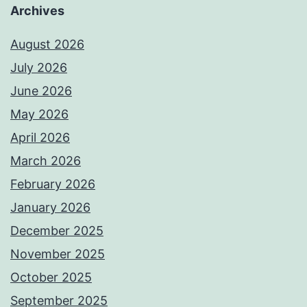
Archives
August 2026
July 2026
June 2026
May 2026
April 2026
March 2026
February 2026
January 2026
December 2025
November 2025
October 2025
September 2025