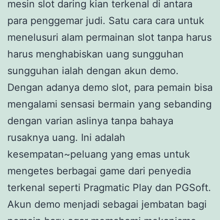
mesin slot daring kian terkenal di antara
para penggemar judi. Satu cara cara untuk
menelusuri alam permainan slot tanpa harus
harus menghabiskan uang sungguhan
sungguhan ialah dengan akun demo.
Dengan adanya demo slot, para pemain bisa
mengalami sensasi bermain yang sebanding
dengan varian aslinya tanpa bahaya
rusaknya uang. Ini adalah
kesempatan~peluang yang emas untuk
mengetes berbagai game dari penyedia
terkenal seperti Pragmatic Play dan PGSoft.
Akun demo menjadi sebagai jembatan bagi