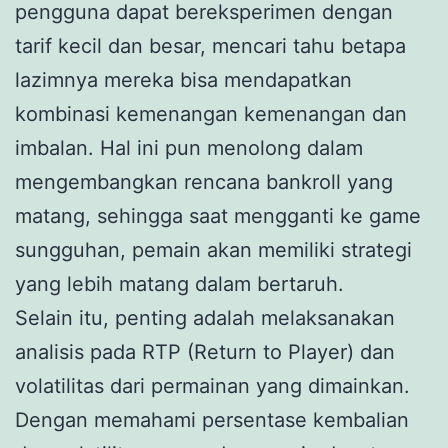
pengguna dapat bereksperimen dengan
tarif kecil dan besar, mencari tahu betapa
lazimnya mereka bisa mendapatkan
kombinasi kemenangan kemenangan dan
imbalan. Hal ini pun menolong dalam
mengembangkan rencana bankroll yang
matang, sehingga saat mengganti ke game
sungguhan, pemain akan memiliki strategi
yang lebih matang dalam bertaruh.
Selain itu, penting adalah melaksanakan
analisis pada RTP (Return to Player) dan
volatilitas dari permainan yang dimainkan.
Dengan memahami persentase kembalian