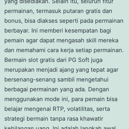
yang disediakan. Selain itu, seluruh fitur
permainan, termasuk putaran gratis dan
bonus, bisa diakses seperti pada permainan
berbayar. Ini memberi kesempatan bagi
pemain agar dapat mengasah skill mereka
dan memahami cara kerja setiap permainan.
Bermain slot gratis dari PG Soft juga
merupakan menjadi ajang yang tepat agar
bersenang-senang sambil mengetahui
berbagai permainan yang ada. Dengan
menggunakan mode ini, para pemain bisa
belajar mengenai RTP, volatilitas, serta
strategi bermain tanpa rasa khawatir
kehilangan uang. Ini adalah langkah awal