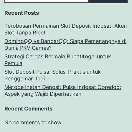
Recent Posts
Terobosan Permainan Slot Deposit Indosat: Akun
Slot Tanpa Ribet
DominoQQ vs BandarQQ: Siapa Pemenangnya di
Dunia PKV Games?
Strategi Cerdas Bermain Bupatitogel untuk
Pemula
Slot Deposit Pulsa: Solusi Praktis untuk
Penggemar Judi
Metode Instan Deposit Pulsa Indosat Ooredoo:
Aspek yang Wajib Diperhatikan
Recent Comments
No comments to show.