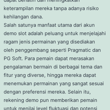
keterampilan mereka tanpa adanya risiko
kehilangan dana.
Salah satunya manfaat utama dari akun
demo slot adalah peluang untuk menjelajahi
ragam jenis permainan yang disediakan
oleh penggembang seperti Pragmatic dan
PG Soft. Para pemain dapat merasakan
pengalaman bermain di berbagai tema dan
fitur yang diverse, hingga mereka dapat
menemukan permainan yang sangat sesuai
dengan preferensi mereka. Selain itu,
rekening demo pun memberikan pemain
untuk menilai level fluktuasi dan potensi