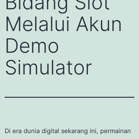
Bidang Slot
Melalui Akun
Demo
Simulator
Di era dunia digital sekarang ini, permainan