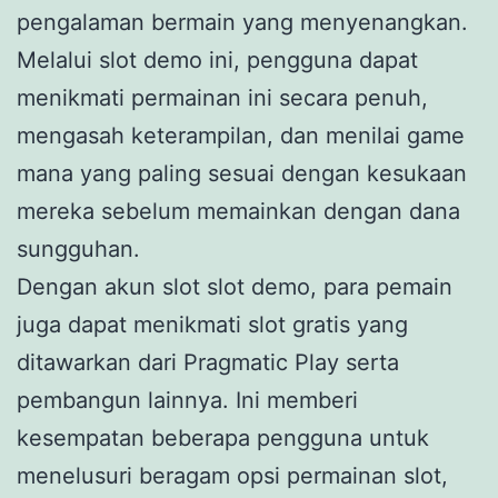
pengalaman bermain yang menyenangkan.
Melalui slot demo ini, pengguna dapat
menikmati permainan ini secara penuh,
mengasah keterampilan, dan menilai game
mana yang paling sesuai dengan kesukaan
mereka sebelum memainkan dengan dana
sungguhan.
Dengan akun slot slot demo, para pemain
juga dapat menikmati slot gratis yang
ditawarkan dari Pragmatic Play serta
pembangun lainnya. Ini memberi
kesempatan beberapa pengguna untuk
menelusuri beragam opsi permainan slot,