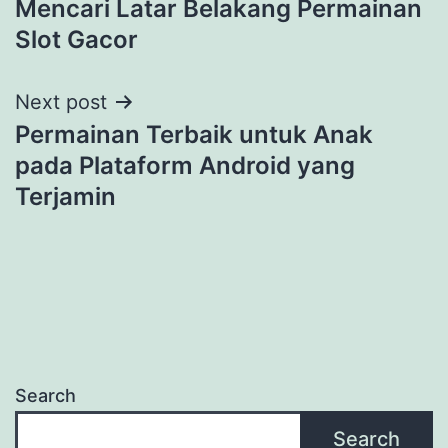
Mencari Latar Belakang Permainan
navigation
Slot Gacor
Next post
Permainan Terbaik untuk Anak
pada Plataform Android yang
Terjamin
Search
Search