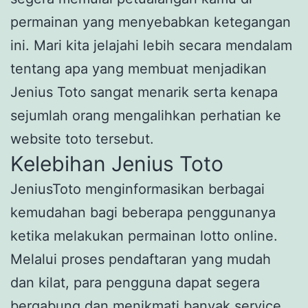
permainan yang menyebabkan ketegangan
ini. Mari kita jelajahi lebih secara mendalam
tentang apa yang membuat menjadikan
Jenius Toto sangat menarik serta kenapa
sejumlah orang mengalihkan perhatian ke
website toto tersebut.
Kelebihan Jenius Toto
JeniusToto menginformasikan berbagai
kemudahan bagi beberapa penggunanya
ketika melakukan permainan lotto online.
Melalui proses pendaftaran yang mudah
dan kilat, para pengguna dapat segera
bergabung dan menikmati banyak service