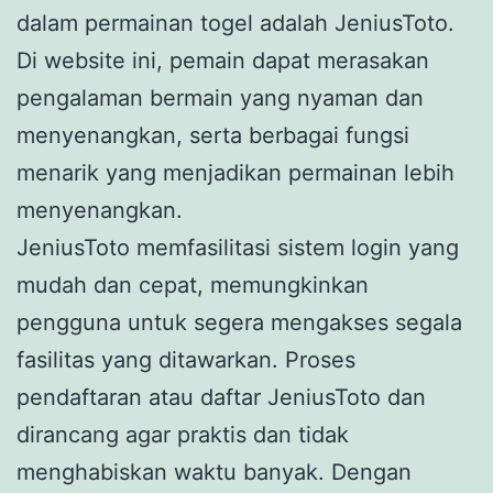
dalam permainan togel adalah JeniusToto.
Di website ini, pemain dapat merasakan
pengalaman bermain yang nyaman dan
menyenangkan, serta berbagai fungsi
menarik yang menjadikan permainan lebih
menyenangkan.
JeniusToto memfasilitasi sistem login yang
mudah dan cepat, memungkinkan
pengguna untuk segera mengakses segala
fasilitas yang ditawarkan. Proses
pendaftaran atau daftar JeniusToto dan
dirancang agar praktis dan tidak
menghabiskan waktu banyak. Dengan