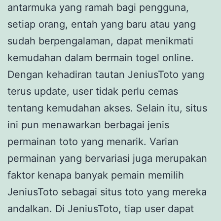
antarmuka yang ramah bagi pengguna,
setiap orang, entah yang baru atau yang
sudah berpengalaman, dapat menikmati
kemudahan dalam bermain togel online.
Dengan kehadiran tautan JeniusToto yang
terus update, user tidak perlu cemas
tentang kemudahan akses. Selain itu, situs
ini pun menawarkan berbagai jenis
permainan toto yang menarik. Varian
permainan yang bervariasi juga merupakan
faktor kenapa banyak pemain memilih
JeniusToto sebagai situs toto yang mereka
andalkan. Di JeniusToto, tiap user dapat