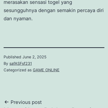
merasakan sensasi togel yang
sesungguhnya dengan semakin percaya diri
dan nyaman.
Published
June 2, 2025
By
safASFsf231
Categorized as
GAME ONLINE
Post
Previous post