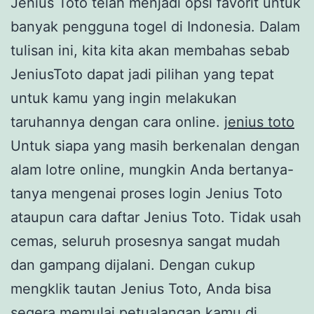
Jenius Toto telah menjadi opsi favorit untuk
banyak pengguna togel di Indonesia. Dalam
tulisan ini, kita kita akan membahas sebab
JeniusToto dapat jadi pilihan yang tepat
untuk kamu yang ingin melakukan
taruhannya dengan cara online.
jenius toto
Untuk siapa yang masih berkenalan dengan
alam lotre online, mungkin Anda bertanya-
tanya mengenai proses login Jenius Toto
ataupun cara daftar Jenius Toto. Tidak usah
cemas, seluruh prosesnya sangat mudah
dan gampang dijalani. Dengan cukup
mengklik tautan Jenius Toto, Anda bisa
segera memulai petualangan kamu di