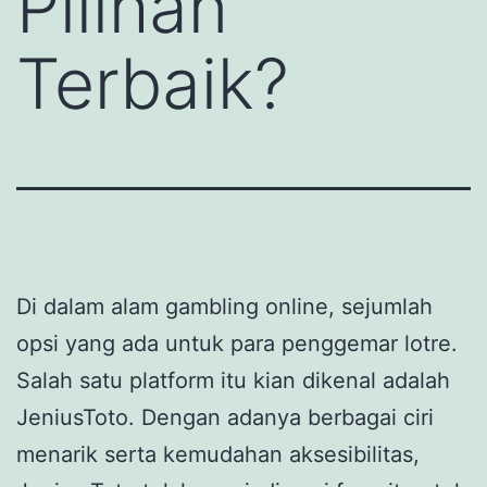
Pilihan
Terbaik?
Di dalam alam gambling online, sejumlah
opsi yang ada untuk para penggemar lotre.
Salah satu platform itu kian dikenal adalah
JeniusToto. Dengan adanya berbagai ciri
menarik serta kemudahan aksesibilitas,