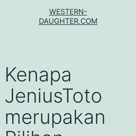
Skip
WESTERN-
to
DAUGHTER.COM
content
Kenapa
JeniusToto
merupakan