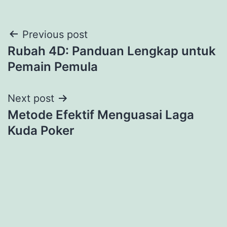
Post
Previous post
Rubah 4D: Panduan Lengkap untuk
navigation
Pemain Pemula
Next post
Metode Efektif Menguasai Laga
Kuda Poker