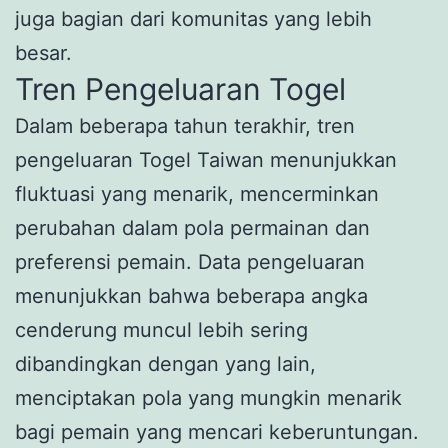
juga bagian dari komunitas yang lebih
besar.
Tren Pengeluaran Togel
Dalam beberapa tahun terakhir, tren
pengeluaran Togel Taiwan menunjukkan
fluktuasi yang menarik, mencerminkan
perubahan dalam pola permainan dan
preferensi pemain. Data pengeluaran
menunjukkan bahwa beberapa angka
cenderung muncul lebih sering
dibandingkan dengan yang lain,
menciptakan pola yang mungkin menarik
bagi pemain yang mencari keberuntungan.