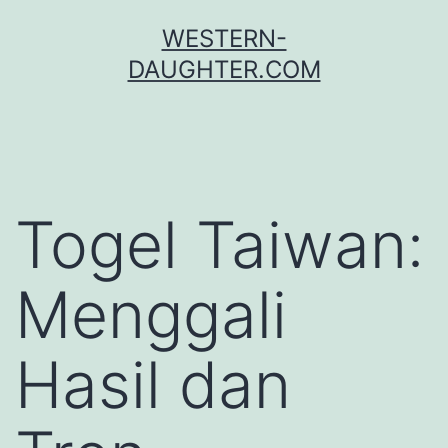
Skip
WESTERN-
to
DAUGHTER.COM
content
Togel Taiwan:
Menggali
Hasil dan