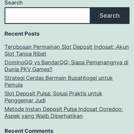
Search
Search
Recent Posts
Terobosan Permainan Slot Deposit Indosat: Akun
Slot Tanpa Ribet
DominoQQ vs BandarQQ: Siapa Pemenangnya di
Dunia PKV Games?
Strategi Cerdas Bermain Bupatitogel untuk
Pemula
Slot Deposit Pulsa: Solusi Praktis untuk
Penggemar Judi
Metode Instan Deposit Pulsa Indosat Ooredoo:
Aspek yang Wajib Diperhatikan
Recent Comments