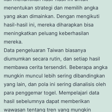
menentukan strategi dan memilih angka
yang akan dimainkan. Dengan mengikuti
hasil-hasil ini, mereka diharapkan bisa
meningkatkan peluang keberhasilan
mereka.
Data pengeluaran Taiwan biasanya
diumumkan secara rutin, dan setiap hasil
membawa cerita tersendiri. Beberapa angka
mungkin muncul lebih sering dibandingkan
yang lain, dan pola ini sering dianalisis oleh
para penggemar togel. Mempelajari data
hasil sebelumnya dapat memberikan
wawasan tentang tren yang mungkin