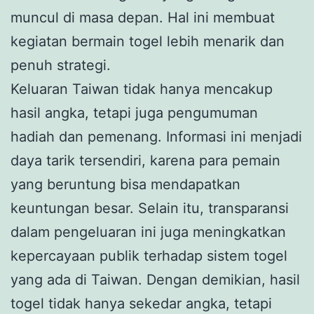
muncul di masa depan. Hal ini membuat
kegiatan bermain togel lebih menarik dan
penuh strategi.
Keluaran Taiwan tidak hanya mencakup
hasil angka, tetapi juga pengumuman
hadiah dan pemenang. Informasi ini menjadi
daya tarik tersendiri, karena para pemain
yang beruntung bisa mendapatkan
keuntungan besar. Selain itu, transparansi
dalam pengeluaran ini juga meningkatkan
kepercayaan publik terhadap sistem togel
yang ada di Taiwan. Dengan demikian, hasil
togel tidak hanya sekedar angka, tetapi