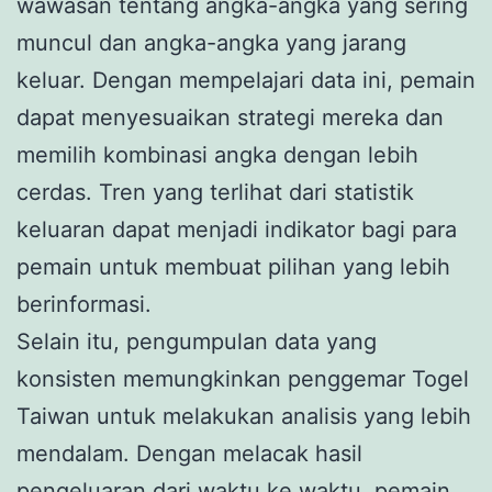
wawasan tentang angka-angka yang sering
muncul dan angka-angka yang jarang
keluar. Dengan mempelajari data ini, pemain
dapat menyesuaikan strategi mereka dan
memilih kombinasi angka dengan lebih
cerdas. Tren yang terlihat dari statistik
keluaran dapat menjadi indikator bagi para
pemain untuk membuat pilihan yang lebih
berinformasi.
Selain itu, pengumpulan data yang
konsisten memungkinkan penggemar Togel
Taiwan untuk melakukan analisis yang lebih
mendalam. Dengan melacak hasil
pengeluaran dari waktu ke waktu, pemain