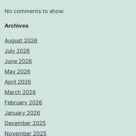
No comments to show.
Archives
August 2026
July 2026
June 2026
May 2026
April 2026
March 2026
February 2026
January 2026
December 2025
November 2025