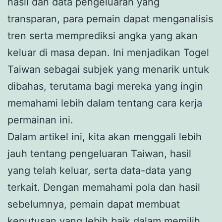
hasil dan data pengeluaran yang
transparan, para pemain dapat menganalisis
tren serta memprediksi angka yang akan
keluar di masa depan. Ini menjadikan Togel
Taiwan sebagai subjek yang menarik untuk
dibahas, terutama bagi mereka yang ingin
memahami lebih dalam tentang cara kerja
permainan ini.
Dalam artikel ini, kita akan menggali lebih
jauh tentang pengeluaran Taiwan, hasil
yang telah keluar, serta data-data yang
terkait. Dengan memahami pola dan hasil
sebelumnya, pemain dapat membuat
keputusan yang lebih baik dalam memilih