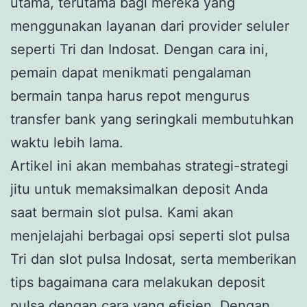
utama, terutama bagi mereka yang
menggunakan layanan dari provider seluler
seperti Tri dan Indosat. Dengan cara ini,
pemain dapat menikmati pengalaman
bermain tanpa harus repot mengurus
transfer bank yang seringkali membutuhkan
waktu lebih lama.
Artikel ini akan membahas strategi-strategi
jitu untuk memaksimalkan deposit Anda
saat bermain slot pulsa. Kami akan
menjelajahi berbagai opsi seperti slot pulsa
Tri dan slot pulsa Indosat, serta memberikan
tips bagaimana cara melakukan deposit
pulsa dengan cara yang efisien. Dengan