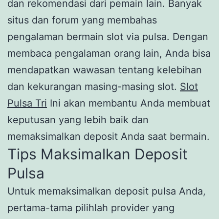
dan rekomendasi dari pemain lain. Banyak
situs dan forum yang membahas
pengalaman bermain slot via pulsa. Dengan
membaca pengalaman orang lain, Anda bisa
mendapatkan wawasan tentang kelebihan
dan kekurangan masing-masing slot.
Slot
Pulsa Tri
Ini akan membantu Anda membuat
keputusan yang lebih baik dan
memaksimalkan deposit Anda saat bermain.
Tips Maksimalkan Deposit
Pulsa
Untuk memaksimalkan deposit pulsa Anda,
pertama-tama pilihlah provider yang