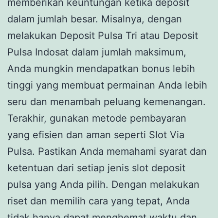
memberikan keuntungan ketika deposit
dalam jumlah besar. Misalnya, dengan
melakukan Deposit Pulsa Tri atau Deposit
Pulsa Indosat dalam jumlah maksimum,
Anda mungkin mendapatkan bonus lebih
tinggi yang membuat permainan Anda lebih
seru dan menambah peluang kemenangan.
Terakhir, gunakan metode pembayaran
yang efisien dan aman seperti Slot Via
Pulsa. Pastikan Anda memahami syarat dan
ketentuan dari setiap jenis slot deposit
pulsa yang Anda pilih. Dengan melakukan
riset dan memilih cara yang tepat, Anda
tidak hanya dapat menghemat waktu dan