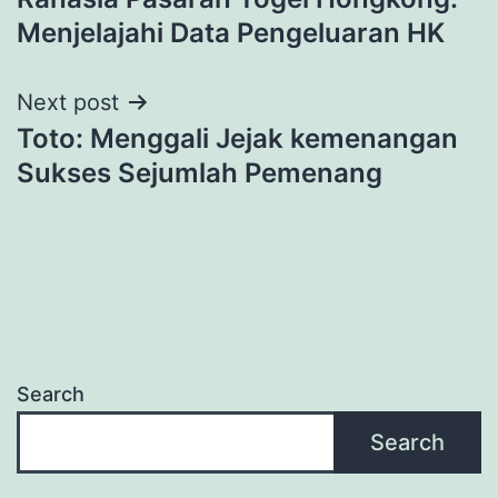
navigation
Menjelajahi Data Pengeluaran HK
Next post
Toto: Menggali Jejak kemenangan
Sukses Sejumlah Pemenang
Search
Search