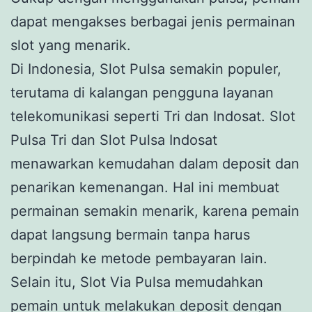
dapat mengakses berbagai jenis permainan
slot yang menarik.
Di Indonesia, Slot Pulsa semakin populer,
terutama di kalangan pengguna layanan
telekomunikasi seperti Tri dan Indosat. Slot
Pulsa Tri dan Slot Pulsa Indosat
menawarkan kemudahan dalam deposit dan
penarikan kemenangan. Hal ini membuat
permainan semakin menarik, karena pemain
dapat langsung bermain tanpa harus
berpindah ke metode pembayaran lain.
Selain itu, Slot Via Pulsa memudahkan
pemain untuk melakukan deposit dengan