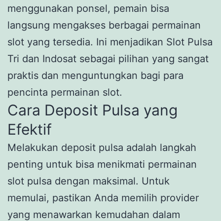
menggunakan ponsel, pemain bisa
langsung mengakses berbagai permainan
slot yang tersedia. Ini menjadikan Slot Pulsa
Tri dan Indosat sebagai pilihan yang sangat
praktis dan menguntungkan bagi para
pencinta permainan slot.
Cara Deposit Pulsa yang
Efektif
Melakukan deposit pulsa adalah langkah
penting untuk bisa menikmati permainan
slot pulsa dengan maksimal. Untuk
memulai, pastikan Anda memilih provider
yang menawarkan kemudahan dalam