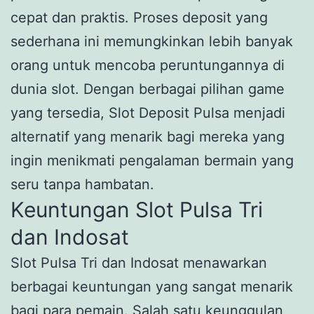
cepat dan praktis. Proses deposit yang
sederhana ini memungkinkan lebih banyak
orang untuk mencoba peruntungannya di
dunia slot. Dengan berbagai pilihan game
yang tersedia, Slot Deposit Pulsa menjadi
alternatif yang menarik bagi mereka yang
ingin menikmati pengalaman bermain yang
seru tanpa hambatan.
Keuntungan Slot Pulsa Tri
dan Indosat
Slot Pulsa Tri dan Indosat menawarkan
berbagai keuntungan yang sangat menarik
bagi para pemain. Salah satu keunggulan