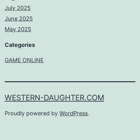
July 2025
June 2025
May 2025
Categories
GAME ONLINE
WESTERN-DAUGHTER.COM
Proudly powered by
WordPress
.