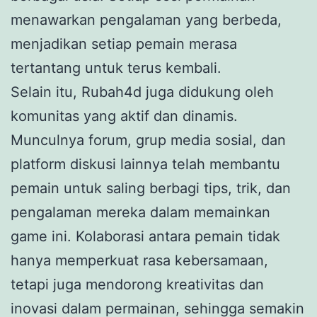
menawarkan pengalaman yang berbeda,
menjadikan setiap pemain merasa
tertantang untuk terus kembali.
Selain itu, Rubah4d juga didukung oleh
komunitas yang aktif dan dinamis.
Munculnya forum, grup media sosial, dan
platform diskusi lainnya telah membantu
pemain untuk saling berbagi tips, trik, dan
pengalaman mereka dalam memainkan
game ini. Kolaborasi antara pemain tidak
hanya memperkuat rasa kebersamaan,
tetapi juga mendorong kreativitas dan
inovasi dalam permainan, sehingga semakin