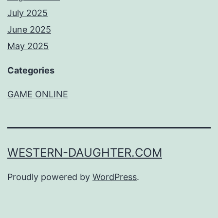
July 2025
June 2025
May 2025
Categories
GAME ONLINE
WESTERN-DAUGHTER.COM
Proudly powered by
WordPress
.