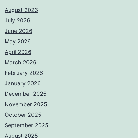
August 2026
July 2026
June 2026
May 2026
April 2026
March 2026
February 2026
January 2026
December 2025
November 2025
October 2025
September 2025
August 2025