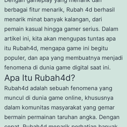
berbagai fitur menarik, Rubah 4d berhasil
menarik minat banyak kalangan, dari
pemain kasual hingga gamer serius. Dalam
artikel ini, kita akan mengupas tuntas apa
itu Rubah4d, mengapa game ini begitu
populer, dan apa yang membuatnya menjadi
fenomena di dunia game digital saat ini.
Apa Itu Rubah4d?
Rubah4d adalah sebuah fenomena yang
muncul di dunia game online, khususnya
dalam komunitas masyarakat yang gemar
bermain permainan taruhan angka. Dengan
cepat, Rubah4d menarik perhatian banyak