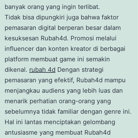
banyak orang yang ingin terlibat.
Tidak bisa dipungkiri juga bahwa faktor
pemasaran digital berperan besar dalam
kesuksesan Rubah4d. Promosi melalui
influencer dan konten kreator di berbagai
platform membuat game ini semakin
dikenal.
rubah 4d
Dengan strategi
pemasaran yang efektif, Rubah4d mampu
menjangkau audiens yang lebih luas dan
menarik perhatian orang-orang yang
sebelumnya tidak familiar dengan genre ini.
Hal ini lantas menciptakan gelombang
antusiasme yang membuat Rubah4d