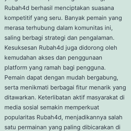
Rubah4d berhasil menciptakan suasana
kompetitif yang seru. Banyak pemain yang
merasa terhubung dalam komunitas ini,
saling berbagi strategi dan pengalaman.
Kesuksesan Rubah4d juga didorong oleh
kemudahan akses dan penggunaan
platform yang ramah bagi pengguna.
Pemain dapat dengan mudah bergabung,
serta menikmati berbagai fitur menarik yang
ditawarkan. Keterlibatan aktif masyarakat di
media sosial semakin memperkuat
popularitas Rubah4d, menjadikannya salah
satu permainan yang paling dibicarakan di