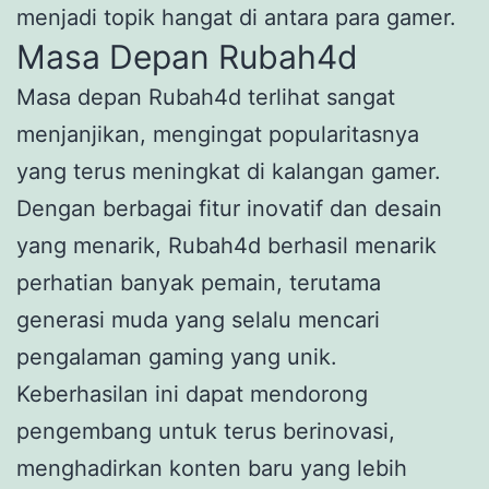
menjadi topik hangat di antara para gamer.
Masa Depan Rubah4d
Masa depan Rubah4d terlihat sangat
menjanjikan, mengingat popularitasnya
yang terus meningkat di kalangan gamer.
Dengan berbagai fitur inovatif dan desain
yang menarik, Rubah4d berhasil menarik
perhatian banyak pemain, terutama
generasi muda yang selalu mencari
pengalaman gaming yang unik.
Keberhasilan ini dapat mendorong
pengembang untuk terus berinovasi,
menghadirkan konten baru yang lebih