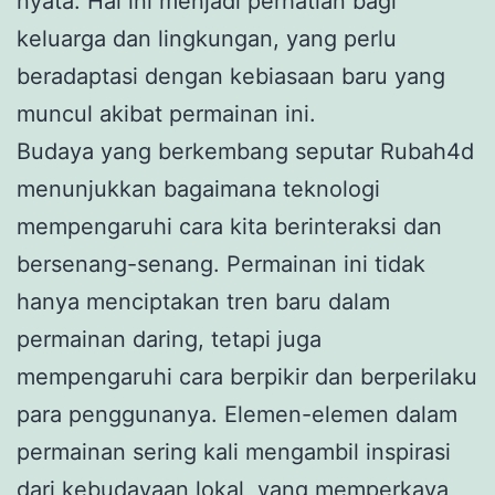
nyata. Hal ini menjadi perhatian bagi
keluarga dan lingkungan, yang perlu
beradaptasi dengan kebiasaan baru yang
muncul akibat permainan ini.
Budaya yang berkembang seputar Rubah4d
menunjukkan bagaimana teknologi
mempengaruhi cara kita berinteraksi dan
bersenang-senang. Permainan ini tidak
hanya menciptakan tren baru dalam
permainan daring, tetapi juga
mempengaruhi cara berpikir dan berperilaku
para penggunanya. Elemen-elemen dalam
permainan sering kali mengambil inspirasi
dari kebudayaan lokal, yang memperkaya