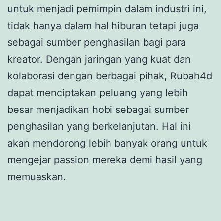
untuk menjadi pemimpin dalam industri ini,
tidak hanya dalam hal hiburan tetapi juga
sebagai sumber penghasilan bagi para
kreator. Dengan jaringan yang kuat dan
kolaborasi dengan berbagai pihak, Rubah4d
dapat menciptakan peluang yang lebih
besar menjadikan hobi sebagai sumber
penghasilan yang berkelanjutan. Hal ini
akan mendorong lebih banyak orang untuk
mengejar passion mereka demi hasil yang
memuaskan.