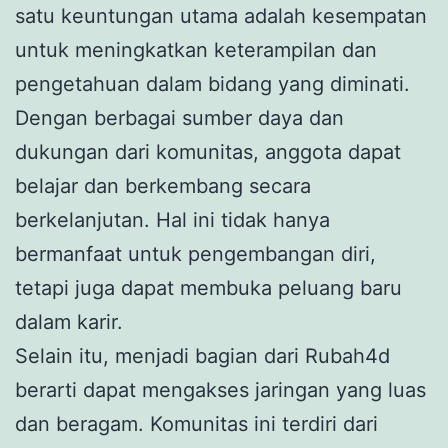
satu keuntungan utama adalah kesempatan
untuk meningkatkan keterampilan dan
pengetahuan dalam bidang yang diminati.
Dengan berbagai sumber daya dan
dukungan dari komunitas, anggota dapat
belajar dan berkembang secara
berkelanjutan. Hal ini tidak hanya
bermanfaat untuk pengembangan diri,
tetapi juga dapat membuka peluang baru
dalam karir.
Selain itu, menjadi bagian dari Rubah4d
berarti dapat mengakses jaringan yang luas
dan beragam. Komunitas ini terdiri dari