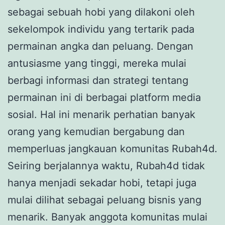
sebagai sebuah hobi yang dilakoni oleh
sekelompok individu yang tertarik pada
permainan angka dan peluang. Dengan
antusiasme yang tinggi, mereka mulai
berbagi informasi dan strategi tentang
permainan ini di berbagai platform media
sosial. Hal ini menarik perhatian banyak
orang yang kemudian bergabung dan
memperluas jangkauan komunitas Rubah4d.
Seiring berjalannya waktu, Rubah4d tidak
hanya menjadi sekadar hobi, tetapi juga
mulai dilihat sebagai peluang bisnis yang
menarik. Banyak anggota komunitas mulai