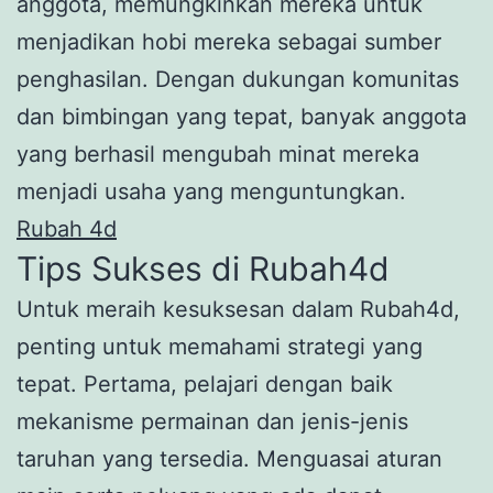
anggota, memungkinkan mereka untuk
menjadikan hobi mereka sebagai sumber
penghasilan. Dengan dukungan komunitas
dan bimbingan yang tepat, banyak anggota
yang berhasil mengubah minat mereka
menjadi usaha yang menguntungkan.
Rubah 4d
Tips Sukses di Rubah4d
Untuk meraih kesuksesan dalam Rubah4d,
penting untuk memahami strategi yang
tepat. Pertama, pelajari dengan baik
mekanisme permainan dan jenis-jenis
taruhan yang tersedia. Menguasai aturan