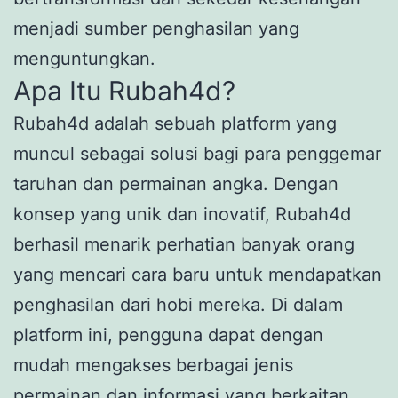
menjadi sumber penghasilan yang
menguntungkan.
Apa Itu Rubah4d?
Rubah4d adalah sebuah platform yang
muncul sebagai solusi bagi para penggemar
taruhan dan permainan angka. Dengan
konsep yang unik dan inovatif, Rubah4d
berhasil menarik perhatian banyak orang
yang mencari cara baru untuk mendapatkan
penghasilan dari hobi mereka. Di dalam
platform ini, pengguna dapat dengan
mudah mengakses berbagai jenis
permainan dan informasi yang berkaitan