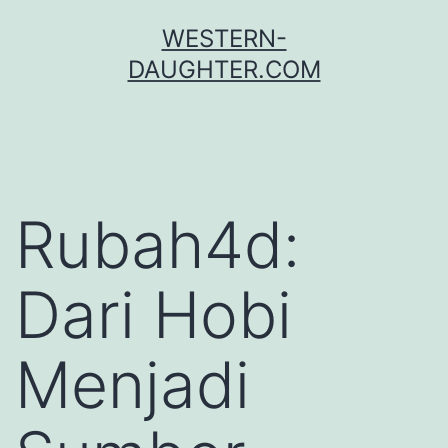
Skip
WESTERN-
to
DAUGHTER.COM
content
Rubah4d:
Dari Hobi
Menjadi