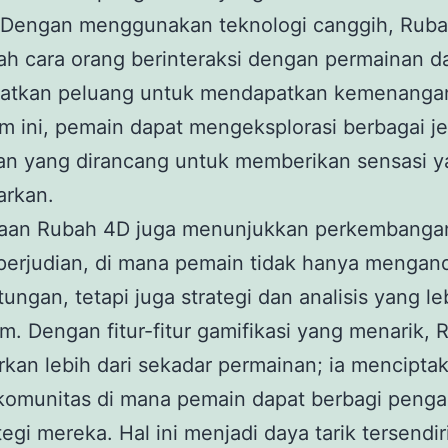
 Dengan menggunakan teknologi canggih, Rub
h cara orang berinteraksi dengan permainan d
atkan peluang untuk mendapatkan kemenanga
m ini, pemain dapat mengeksplorasi berbagai je
an yang dirancang untuk memberikan sensasi y
rkan.
aan Rubah 4D juga menunjukkan perkembanga
 perjudian, di mana pemain tidak hanya mengan
ungan, tetapi juga strategi dan analisis yang le
. Dengan fitur-fitur gamifikasi yang menarik,
an lebih dari sekadar permainan; ia mencipta
komunitas di mana pemain dapat berbagi peng
tegi mereka. Hal ini menjadi daya tarik tersendiri