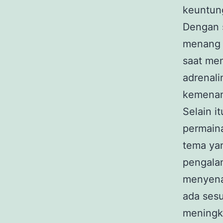
keuntung
Dengan 
menang y
saat mem
adrenali
kemenan
Selain i
permaina
tema ya
pengalam
menyena
ada sesu
meningka