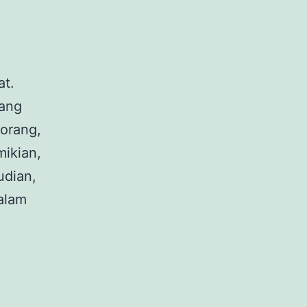
at.
ang
 orang,
ikian,
udian,
alam