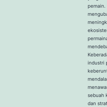
pemain.
menguba
meningk
ekosiste
permain
mendeba
Keberad
industri
keberunt
mendalam
menawark
sebuah 
dan stra