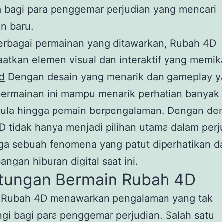
a bagi para penggemar perjudian yang mencari
n baru.
erbagai permainan yang ditawarkan, Rubah 4D
tkan elemen visual dan interaktif yang memik
d
Dengan desain yang menarik dan gameplay y
, permainan ini mampu menarik perhatian banyak
mula hingga pemain berpengalaman. Dengan dem
 tidak hanya menjadi pilihan utama dalam perj
uga sebuah fenomena yang patut diperhatikan d
ngan hiburan digital saat ini.
tungan Bermain Rubah 4D
 Rubah 4D menawarkan pengalaman yang tak
ngi bagi para penggemar perjudian. Salah satu