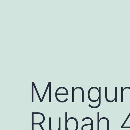
Skip
to
content
Mengun
Rubah 