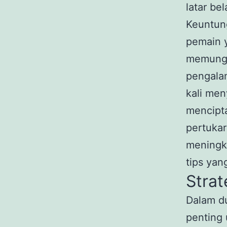
latar be
Keuntung
pemain y
memungk
pengala
kali men
mencipt
pertukar
meningk
tips yan
Stra
Dalam du
penting