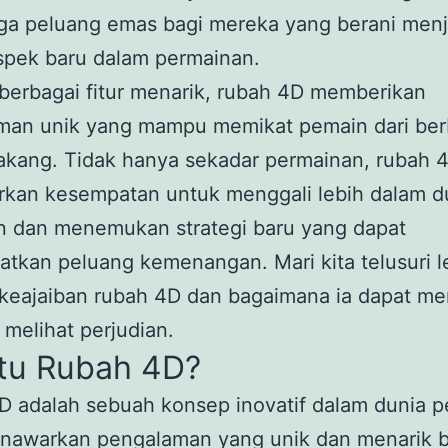
uga peluang emas bagi mereka yang berani menj
spek baru dalam permainan.
berbagai fitur menarik, rubah 4D memberikan
man unik yang mampu memikat pemain dari ber
lakang. Tidak hanya sekadar permainan, rubah 
kan kesempatan untuk menggali lebih dalam d
an dan menemukan strategi baru yang dapat
tkan peluang kemenangan. Mari kita telusuri l
 keajaiban rubah 4D dan bagaimana ia dapat m
a melihat perjudian.
Itu Rubah 4D?
 adalah sebuah konsep inovatif dalam dunia p
nawarkan pengalaman yang unik dan menarik b