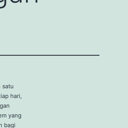
 satu
iap hari,
ngan
tem yang
n bagi