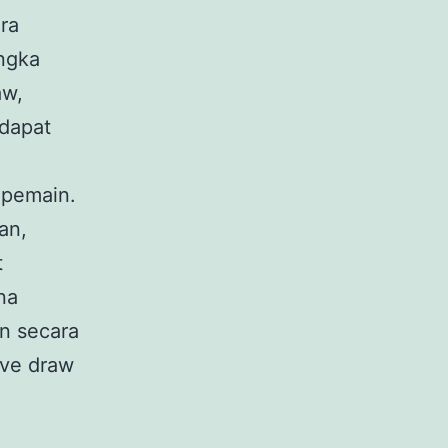
ra
ngka
aw,
 dapat
 pemain.
an,
t
na
n secara
ive draw