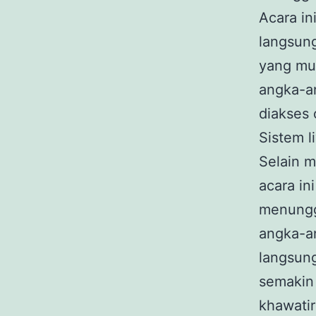
Acara in
langsun
yang mun
angka-a
diakses 
Sistem l
Selain m
acara i
menungg
angka-a
langsung
semakin
khawatir