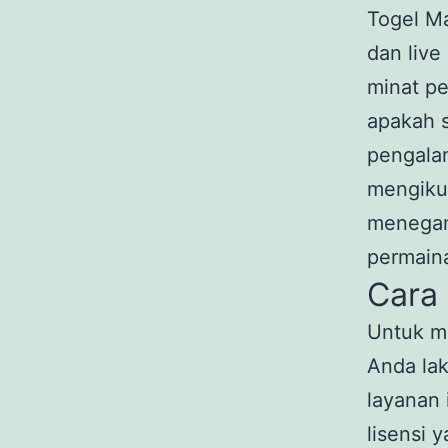
Togel Ma
dan liv
minat pe
apakah s
pengalam
mengikut
menegan
permaina
Cara
Untuk m
Anda la
layanan 
lisensi 