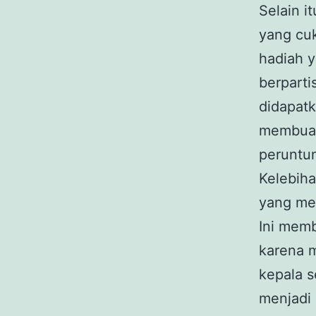
Selain i
yang cu
hadiah y
berparti
didapatk
membuat
peruntu
Kelebiha
yang mem
Ini mem
karena 
kepala s
menjadi 