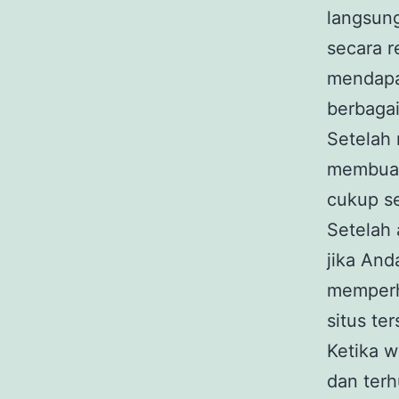
langsun
secara r
mendapa
berbagai
Setelah
membuat 
cukup s
Setelah 
jika And
memperh
situs te
Ketika w
dan terh