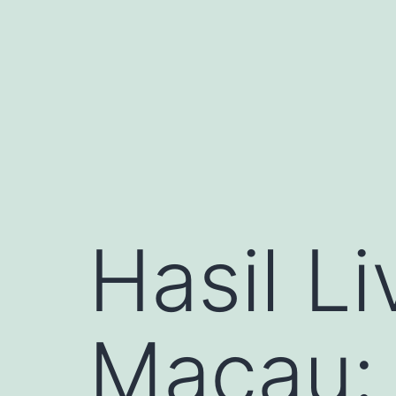
Skip
to
content
Hasil L
Macau: