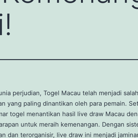
!
nia perjudian, Togel Macau telah menjadi salah
n yang paling dinantikan oleh para pemain. Set
ar togel menantikan hasil live draw Macau de
arapan untuk meraih kemenangan. Dengan sis
an dan terorganisir, live draw ini menjadi jamina