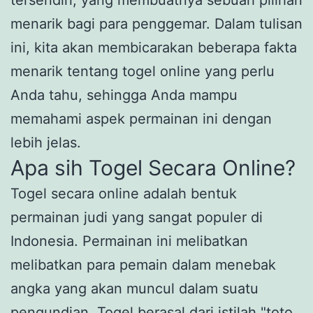
menarik bagi para penggemar. Dalam tulisan
ini, kita akan membicarakan beberapa fakta
menarik tentang togel online yang perlu
Anda tahu, sehingga Anda mampu
memahami aspek permainan ini dengan
lebih jelas.
Apa sih Togel Secara Online?
Togel secara online adalah bentuk
permainan judi yang sangat populer di
Indonesia. Permainan ini melibatkan
melibatkan para pemain dalam menebak
angka yang akan muncul dalam suatu
pengundian. Togel berasal dari istilah "toto