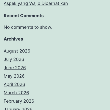
Aspek yang Wajib Diperhatikan
Recent Comments
No comments to show.
Archives
August 2026
July 2026
June 2026
May 2026
April 2026
March 2026
February 2026
January 2026