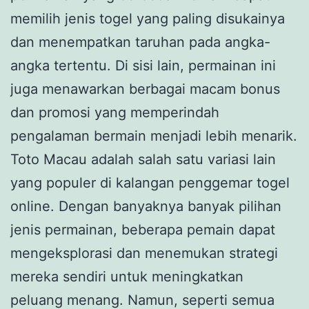
memilih jenis togel yang paling disukainya
dan menempatkan taruhan pada angka-
angka tertentu. Di sisi lain, permainan ini
juga menawarkan berbagai macam bonus
dan promosi yang memperindah
pengalaman bermain menjadi lebih menarik.
Toto Macau adalah salah satu variasi lain
yang populer di kalangan penggemar togel
online. Dengan banyaknya banyak pilihan
jenis permainan, beberapa pemain dapat
mengeksplorasi dan menemukan strategi
mereka sendiri untuk meningkatkan
peluang menang. Namun, seperti semua