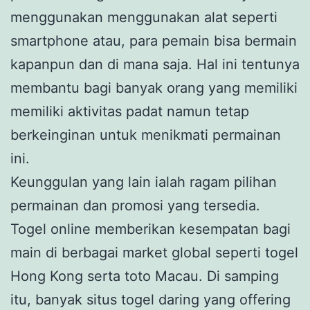
menggunakan menggunakan alat seperti
smartphone atau, para pemain bisa bermain
kapanpun dan di mana saja. Hal ini tentunya
membantu bagi banyak orang yang memiliki
memiliki aktivitas padat namun tetap
berkeinginan untuk menikmati permainan
ini.
Keunggulan yang lain ialah ragam pilihan
permainan dan promosi yang tersedia.
Togel online memberikan kesempatan bagi
main di berbagai market global seperti togel
Hong Kong serta toto Macau. Di samping
itu, banyak situs togel daring yang offering