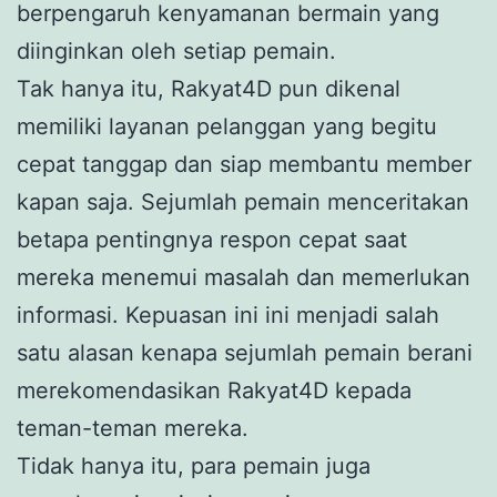
berpengaruh kenyamanan bermain yang
diinginkan oleh setiap pemain.
Tak hanya itu, Rakyat4D pun dikenal
memiliki layanan pelanggan yang begitu
cepat tanggap dan siap membantu member
kapan saja. Sejumlah pemain menceritakan
betapa pentingnya respon cepat saat
mereka menemui masalah dan memerlukan
informasi. Kepuasan ini ini menjadi salah
satu alasan kenapa sejumlah pemain berani
merekomendasikan Rakyat4D kepada
teman-teman mereka.
Tidak hanya itu, para pemain juga