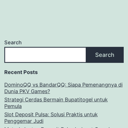
Search
Search
Recent Posts
DominoQQ vs BandarQQ: Siapa Pemenangnya di
Dunia PKV Games?
Strategi Cerdas Bermain Bupatitogel untuk
Pemula
Slot Deposit Pulsa: Solusi Praktis untuk
Penggemar Judi