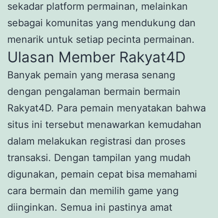
sekadar platform permainan, melainkan
sebagai komunitas yang mendukung dan
menarik untuk setiap pecinta permainan.
Ulasan Member Rakyat4D
Banyak pemain yang merasa senang
dengan pengalaman bermain bermain
Rakyat4D. Para pemain menyatakan bahwa
situs ini tersebut menawarkan kemudahan
dalam melakukan registrasi dan proses
transaksi. Dengan tampilan yang mudah
digunakan, pemain cepat bisa memahami
cara bermain dan memilih game yang
diinginkan. Semua ini pastinya amat