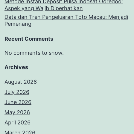
Metode Instan Deposit Pulsa Indosat Ooredoo:
Aspek yang Wajib Diperhatikan
Data dan Tren Pengeluaran Toto Macau: Menjadi
Pemenang
Recent Comments
No comments to show.
Archives
August 2026
July 2026
June 2026
May 2026
April 2026
March 2026