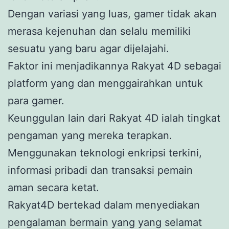
Dengan variasi yang luas, gamer tidak akan
merasa kejenuhan dan selalu memiliki
sesuatu yang baru agar dijelajahi.
Faktor ini menjadikannya Rakyat 4D sebagai
platform yang dan menggairahkan untuk
para gamer.
Keunggulan lain dari Rakyat 4D ialah tingkat
pengaman yang mereka terapkan.
Menggunakan teknologi enkripsi terkini,
informasi pribadi dan transaksi pemain
aman secara ketat.
Rakyat4D bertekad dalam menyediakan
pengalaman bermain yang yang selamat