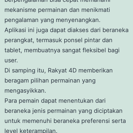
mekanisme permainan dan menikmati
pengalaman yang menyenangkan.
Aplikasi ini juga dapat diakses dari beraneka
perangkat, termasuk ponsel pintar dan
tablet, membuatnya sangat fleksibel bagi
user.
Di samping itu, Rakyat 4D memberikan
beragam pilihan permainan yang
mengasyikkan.
Para pemain dapat menentukan dari
beraneka jenis permainan yang diciptakan
untuk memenuhi beraneka preferensi serta
level keterampilan.