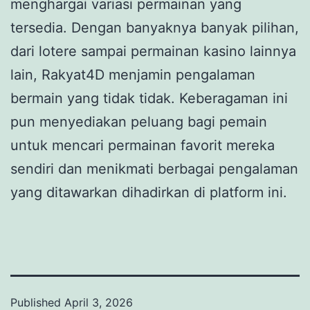
menghargai variasi permainan yang
tersedia. Dengan banyaknya banyak pilihan,
dari lotere sampai permainan kasino lainnya
lain, Rakyat4D menjamin pengalaman
bermain yang tidak tidak. Keberagaman ini
pun menyediakan peluang bagi pemain
untuk mencari permainan favorit mereka
sendiri dan menikmati berbagai pengalaman
yang ditawarkan dihadirkan di platform ini.
Published
April 3, 2026