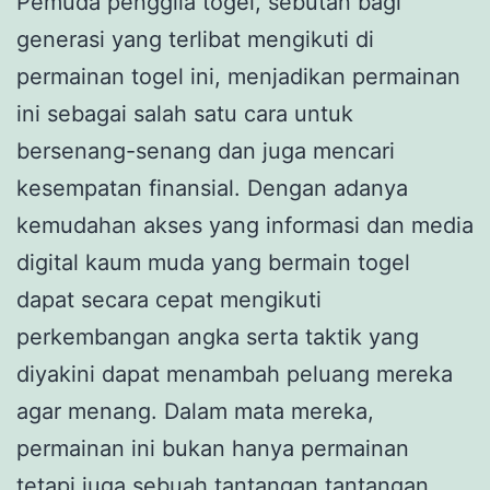
Pemuda penggila togel, sebutan bagi
generasi yang terlibat mengikuti di
permainan togel ini, menjadikan permainan
ini sebagai salah satu cara untuk
bersenang-senang dan juga mencari
kesempatan finansial. Dengan adanya
kemudahan akses yang informasi dan media
digital kaum muda yang bermain togel
dapat secara cepat mengikuti
perkembangan angka serta taktik yang
diyakini dapat menambah peluang mereka
agar menang. Dalam mata mereka,
permainan ini bukan hanya permainan
tetapi juga sebuah tantangan tantangan