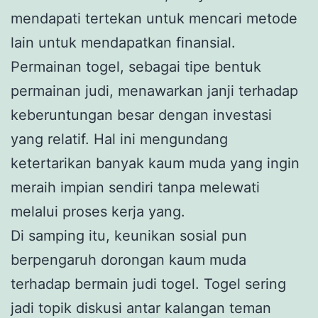
mendapati tertekan untuk mencari metode
lain untuk mendapatkan finansial.
Permainan togel, sebagai tipe bentuk
permainan judi, menawarkan janji terhadap
keberuntungan besar dengan investasi
yang relatif. Hal ini mengundang
ketertarikan banyak kaum muda yang ingin
meraih impian sendiri tanpa melewati
melalui proses kerja yang.
Di samping itu, keunikan sosial pun
berpengaruh dorongan kaum muda
terhadap bermain judi togel. Togel sering
jadi topik diskusi antar kalangan teman