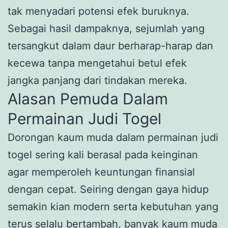
tak menyadari potensi efek buruknya.
Sebagai hasil dampaknya, sejumlah yang
tersangkut dalam daur berharap-harap dan
kecewa tanpa mengetahui betul efek
jangka panjang dari tindakan mereka.
Alasan Pemuda Dalam
Permainan Judi Togel
Dorongan kaum muda dalam permainan judi
togel sering kali berasal pada keinginan
agar memperoleh keuntungan finansial
dengan cepat. Seiring dengan gaya hidup
semakin kian modern serta kebutuhan yang
terus selalu bertambah, banyak kaum muda