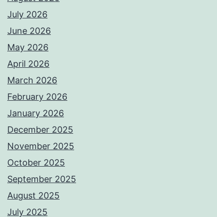
July 2026
June 2026
May 2026
April 2026
March 2026
February 2026
January 2026
December 2025
November 2025
October 2025
September 2025
August 2025
July 2025