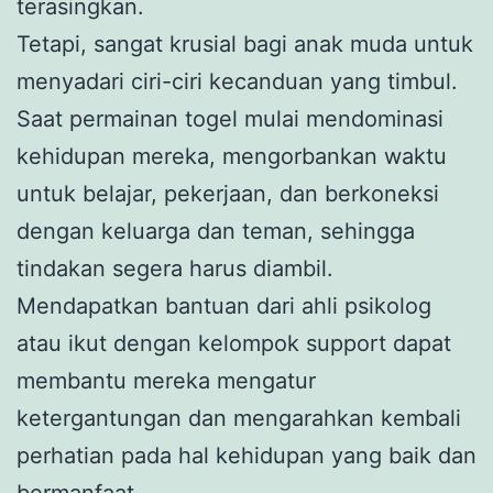
terasingkan.
Tetapi, sangat krusial bagi anak muda untuk
menyadari ciri-ciri kecanduan yang timbul.
Saat permainan togel mulai mendominasi
kehidupan mereka, mengorbankan waktu
untuk belajar, pekerjaan, dan berkoneksi
dengan keluarga dan teman, sehingga
tindakan segera harus diambil.
Mendapatkan bantuan dari ahli psikolog
atau ikut dengan kelompok support dapat
membantu mereka mengatur
ketergantungan dan mengarahkan kembali
perhatian pada hal kehidupan yang baik dan
bermanfaat.