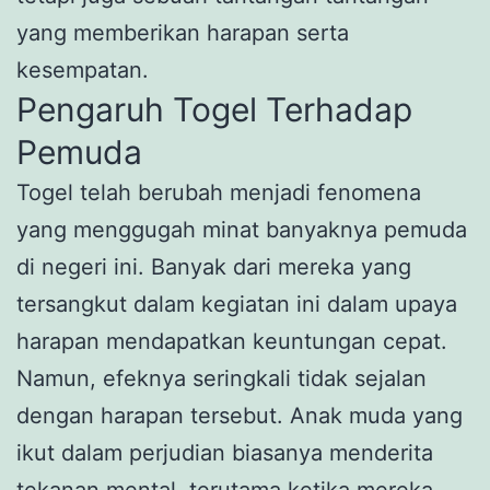
yang memberikan harapan serta
kesempatan.
Pengaruh Togel Terhadap
Pemuda
Togel telah berubah menjadi fenomena
yang menggugah minat banyaknya pemuda
di negeri ini. Banyak dari mereka yang
tersangkut dalam kegiatan ini dalam upaya
harapan mendapatkan keuntungan cepat.
Namun, efeknya seringkali tidak sejalan
dengan harapan tersebut. Anak muda yang
ikut dalam perjudian biasanya menderita
tekanan mental, terutama ketika mereka