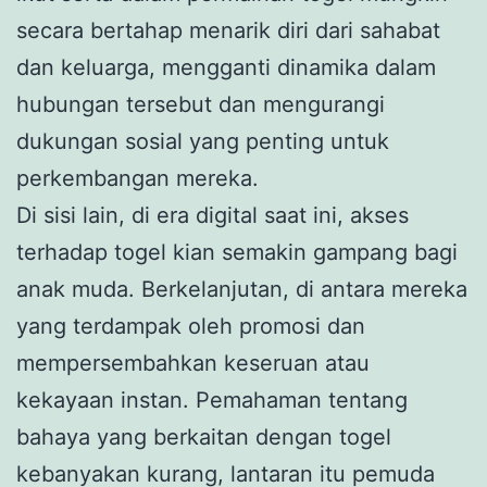
secara bertahap menarik diri dari sahabat
dan keluarga, mengganti dinamika dalam
hubungan tersebut dan mengurangi
dukungan sosial yang penting untuk
perkembangan mereka.
Di sisi lain, di era digital saat ini, akses
terhadap togel kian semakin gampang bagi
anak muda. Berkelanjutan, di antara mereka
yang terdampak oleh promosi dan
mempersembahkan keseruan atau
kekayaan instan. Pemahaman tentang
bahaya yang berkaitan dengan togel
kebanyakan kurang, lantaran itu pemuda