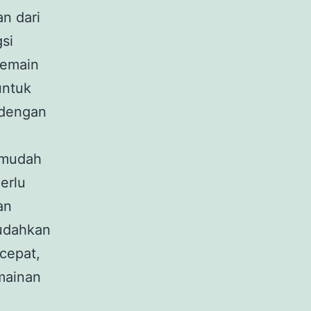
n dari
si
pemain
untuk
 dengan
n mudah
erlu
an
mudahkan
cepat,
mainan