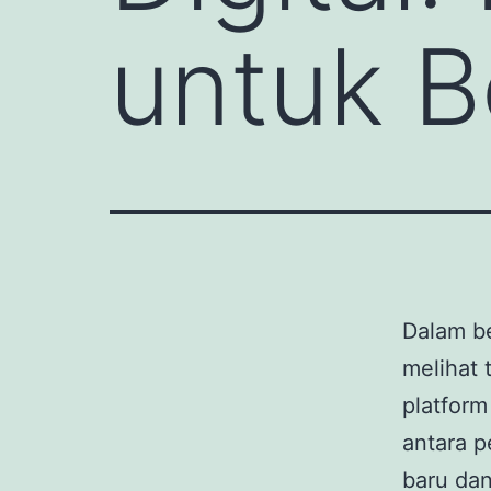
untuk B
Dalam be
melihat
platform
antara p
baru dan