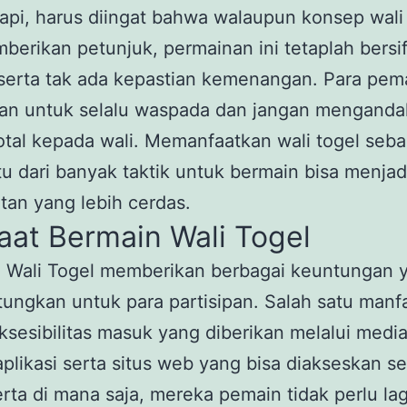
api, harus diingat bahwa walaupun konsep wali
berikan petunjuk, permainan ini tetaplah bersif
serta tak ada kepastian kemenangan. Para pem
kan untuk selalu waspada dan jangan menganda
otal kepada wali. Memanfaatkan wali togel seba
tu dari banyak taktik untuk bermain bisa menjad
an yang lebih cerdas.
aat Bermain Wali Togel
h Wali Togel memberikan berbagai keuntungan 
ngkan untuk para partisipan. Salah satu manf
ksesibilitas masuk yang diberikan melalui media 
aplikasi serta situs web yang bisa diakseskan se
rta di mana saja, mereka pemain tidak perlu lag