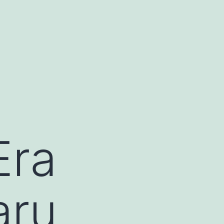
Era
aru