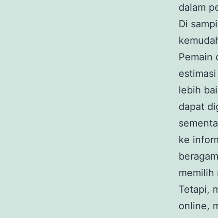
dalam pe
Di sampi
kemudaha
Pemain d
estimas
lebih ba
dapat d
sementar
ke infor
beragam,
memilih
Tetapi, 
online, 