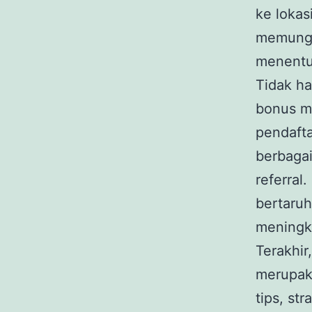
ke lokas
memungki
menentu
Tidak ha
bonus m
pendaft
berbagai
referra
bertaruh
meningka
Terakhir
merupaka
tips, st