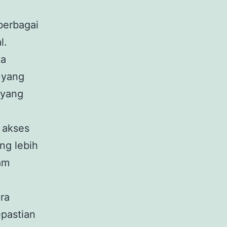
berbagai
l.
ta
 yang
 yang
 akses
ng lebih
am
ra
epastian