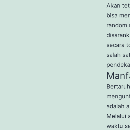
Akan tet
bisa mem
random 
disaran
secara t
salah sa
pendekat
Manf
Bertaru
menguntu
adalah a
Melalui 
waktu se