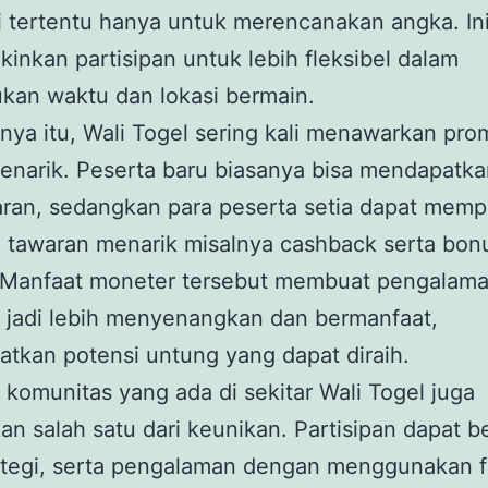
i tertentu hanya untuk merencanakan angka. In
nkan partisipan untuk lebih fleksibel dalam
kan waktu dan lokasi bermain.
nya itu, Wali Togel sering kali menawarkan pr
enarik. Peserta baru biasanya bisa mendapatk
aran, sedangkan para peserta setia dapat memp
 tawaran menarik misalnya cashback serta bon
l. Manfaat moneter tersebut membuat pengalam
 jadi lebih menyenangkan dan bermanfaat,
tkan potensi untung yang dapat diraih.
, komunitas yang ada di sekitar Wali Togel juga
n salah satu dari keunikan. Partisipan dapat b
rategi, serta pengalaman dengan menggunakan 