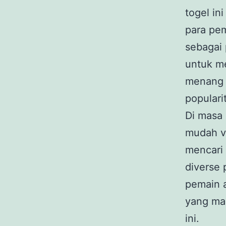
togel in
para pem
sebagai
untuk m
menang 
populari
Di masa 
mudah vi
mencari 
diverse 
pemain a
yang ma
ini.