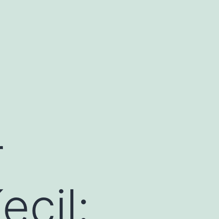
r
ecil: