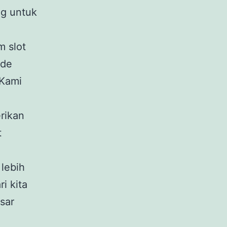
ng untuk
m slot
ode
 Kami
rikan
t
 lebih
i kita
sar