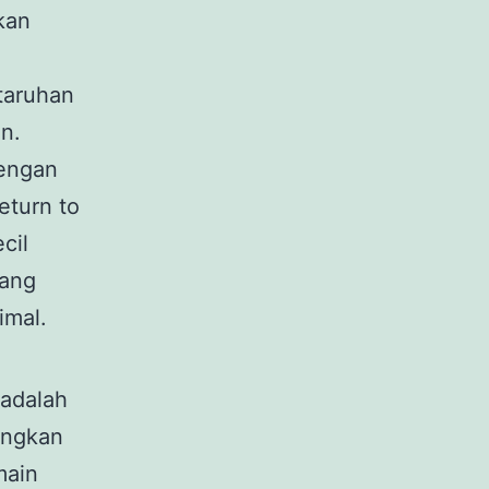
kan
taruhan
n.
dengan
eturn to
cil
tang
imal.
 adalah
angkan
main