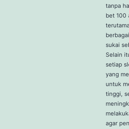
tanpa h
bet 100 
terutama
berbaga
sukai s
Selain i
setiap s
yang me
untuk m
tinggi, 
meningka
melakuka
agar pen