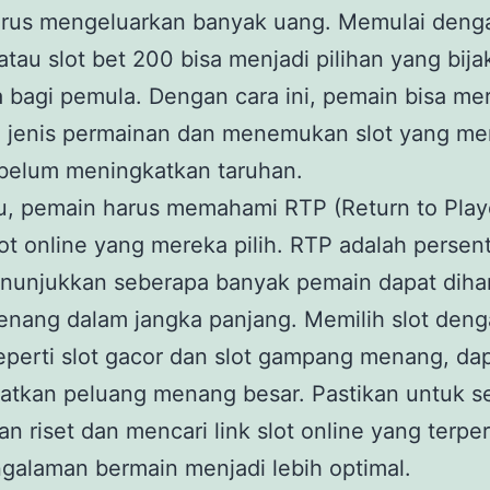
arus mengeluarkan banyak uang. Memulai denga
atau slot bet 200 bisa menjadi pilihan yang bija
 bagi pemula. Dengan cara ini, pemain bisa me
i jenis permainan dan menemukan slot yang me
ebelum meningkatkan taruhan.
tu, pemain harus memahami RTP (Return to Playe
lot online yang mereka pilih. RTP adalah persen
nunjukkan seberapa banyak pemain dapat diha
enang dalam jangka panjang. Memilih slot den
seperti slot gacor dan slot gampang menang, da
tkan peluang menang besar. Pastikan untuk se
n riset dan mencari link slot online yang terpe
galaman bermain menjadi lebih optimal.