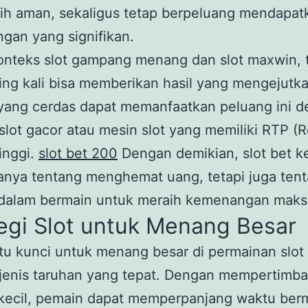
bih aman, sekaligus tetap berpeluang mendapat
gan yang signifikan.
onteks slot gampang menang dan slot maxwin, 
ring kali bisa memberikan hasil yang mengejutka
yang cerdas dapat memanfaatkan peluang ini 
slot gacor atau mesin slot yang memiliki RTP (R
tinggi.
slot bet 200
Dengan demikian, slot bet ke
anya tentang menghemat uang, tetapi juga ten
i dalam bermain untuk meraih kemenangan maks
egi Slot untuk Menang Besar
tu kunci untuk menang besar di permainan slot
 jenis taruhan yang tepat. Dengan mempertimb
 kecil, pemain dapat memperpanjang waktu ber