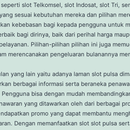
seperti slot Telkomsel, slot Indosat, slot Tri, se
 yang sesuai kebutuhan mereka dan pilihan mere
kan kebebasan bagi kepada pengguna untuk m
terbaik bagi dirinya, baik dari perihal harga mau
 pelayanan. Pilihan-pilihan pilihan ini juga me
lam merencanakan pengeluaran bulanannya me
an yang lain yaitu adanya laman slot pulsa di
kan berbagai informasi serta beraneka penawa
. Pengguna bisa dengan mudah membandingka
nawaran yang ditawarkan oleh dari berbagai pro
endapatkan promo yang dapat membantu meng
ran. Dengan memanfaatkan slot slot pulsa sert