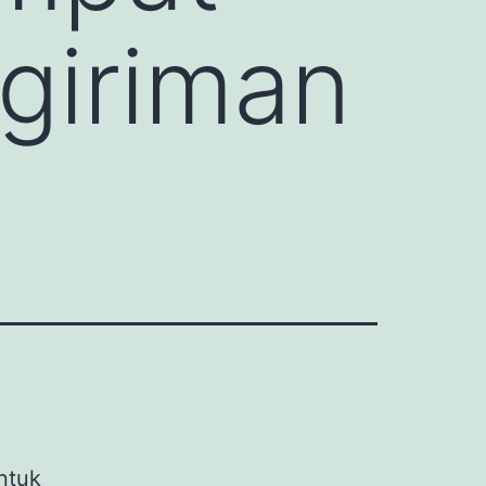
giriman
ntuk