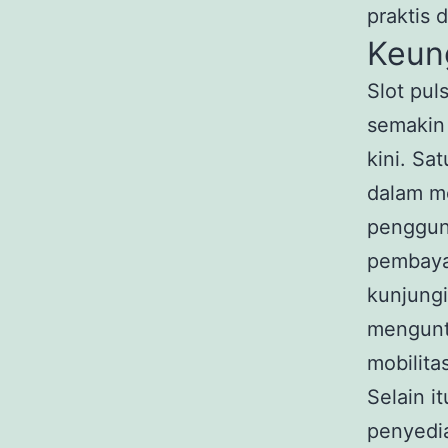
praktis d
Keung
Slot pu
semakin
kini. S
dalam m
penggun
pembaya
kunjungi
mengunt
mobilita
Selain i
penyedia