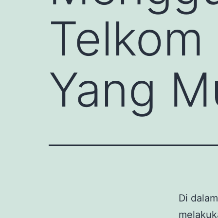
Telkom 
Yang M
Di dalam
melakuka