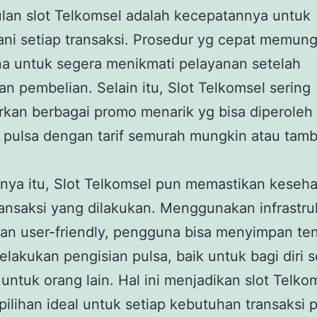
lan slot Telkomsel adalah kecepatannya untuk
ni setiap transaksi. Prosedur yg cepat memun
a untuk segera menikmati pelayanan setelah
n pembelian. Selain itu, Slot Telkomsel sering
kan berbagai promo menarik yg bisa diperoleh
 pulsa dengan tarif semurah mungkin atau tam
nya itu, Slot Telkomsel pun memastikan keseh
ransaksi yang dilakukan. Menggunakan infrastru
an user-friendly, pengguna bisa menyimpan te
elakukan pengisian pulsa, baik untuk bagi diri s
untuk orang lain. Hal ini menjadikan slot Telko
pilihan ideal untuk setiap kebutuhan transaksi 