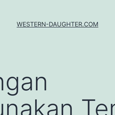
WESTERN-DAUGHTER.COM
ngan
nakan Te