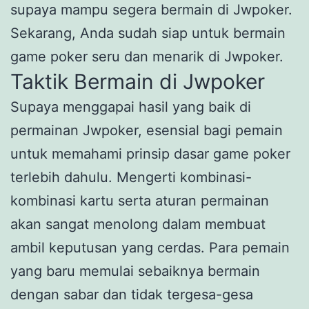
supaya mampu segera bermain di Jwpoker.
Sekarang, Anda sudah siap untuk bermain
game poker seru dan menarik di Jwpoker.
Taktik Bermain di Jwpoker
Supaya menggapai hasil yang baik di
permainan Jwpoker, esensial bagi pemain
untuk memahami prinsip dasar game poker
terlebih dahulu. Mengerti kombinasi-
kombinasi kartu serta aturan permainan
akan sangat menolong dalam membuat
ambil keputusan yang cerdas. Para pemain
yang baru memulai sebaiknya bermain
dengan sabar dan tidak tergesa-gesa