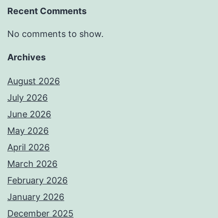
Recent Comments
No comments to show.
Archives
August 2026
July 2026
June 2026
May 2026
April 2026
March 2026
February 2026
January 2026
December 2025