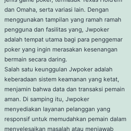
dan Omaha, serta variasi lain. Dengan
menggunakan tampilan yang ramah ramah
pengguna dan fasilitas yang, Jwpoker
adalah tempat utama bagi para penggemar
poker yang ingin merasakan kesenangan
bermain secara daring.
Salah satu keunggulan Jwpoker adalah
keberadaan sistem keamanan yang ketat,
menjamin bahwa data dan transaksi pemain
aman. Di samping itu, Jwpoker
menyediakan layanan pelanggan yang
responsif untuk memudahkan pemain dalam
menyelesaikan masalah atau menjawab