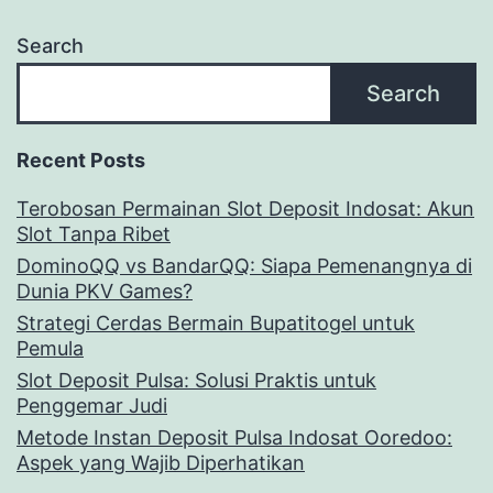
Search
Search
Recent Posts
Terobosan Permainan Slot Deposit Indosat: Akun
Slot Tanpa Ribet
DominoQQ vs BandarQQ: Siapa Pemenangnya di
Dunia PKV Games?
Strategi Cerdas Bermain Bupatitogel untuk
Pemula
Slot Deposit Pulsa: Solusi Praktis untuk
Penggemar Judi
Metode Instan Deposit Pulsa Indosat Ooredoo:
Aspek yang Wajib Diperhatikan