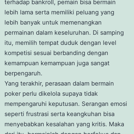
terhadap bankroll, pemain bisa bermain
lebih lama serta memiliki peluang yang
lebih banyak untuk memenangkan
permainan dalam keseluruhan. Di samping
itu, memilih tempat duduk dengan level
kompetisi sesuai berbanding dengan
kemampuan kemampuan juga sangat
berpengaruh.
Yang terakhir, perasaan dalam bermain
poker perlu dikelola supaya tidak
mempengaruhi keputusan. Serangan emosi
seperti frustrasi serta keangkuhan bisa
menyebabkan kesalahan yang kritis. Maka