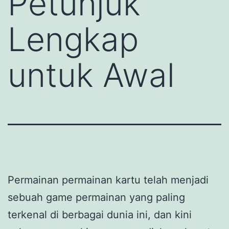
Petunjuk
Lengkap
untuk Awal
Permainan permainan kartu telah menjadi
sebuah game permainan yang paling
terkenal di berbagai dunia ini, dan kini