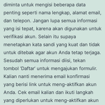
diminta untuk mengisi beberapa data
penting seperti nama lengkap, alamat email,
dan telepon. Jangan lupa semua informasi
yang isi tepat, karena akan digunakan untuk
verifikasi akun. Selain itu supaya
menetapkan kata sandi yang kuat dan tidak
untuk ditebak agar akun Anda tetap terjaga.
Sesudah semua informasi diisi, tekan
tombol ‘Daftar’ untuk mengajukan formulir.
Kalian nanti menerima email konfirmasi
yang berisi link untuk meng-aktifkan akun
Anda. Cek email kalian dan ikuti langkah
yang diperlukan untuk meng-aktifkan akun