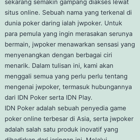
sekarang semakin gampang diakses lewat
situs online. Sebuah nama yang terkenal di
dunia poker daring ialah jwpoker. Untuk
para pemula yang ingin merasakan serunya
bermain, jwpoker menawarkan sensasi yang
menyenangkan dengan berbagai ciri
menarik. Dalam tulisan ini, kami akan
menggali semua yang perlu perlu tentang
mengenai jwpoker, termasuk hubungannya
dari IDN Poker serta IDN Play.
IDN Poker adalah sebuah penyedia game
poker online terbesar di Asia, serta jwpoker
adalah salah satu produk inovatif yang
dihadirkan dari jaringan ini. Melalui