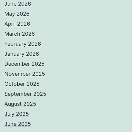
June 2026
May 2026
April 2026
March 2026
February 2026
January 2026
December 2025
November 2025
October 2025
September 2025
August 2025
July 2025
June 2025