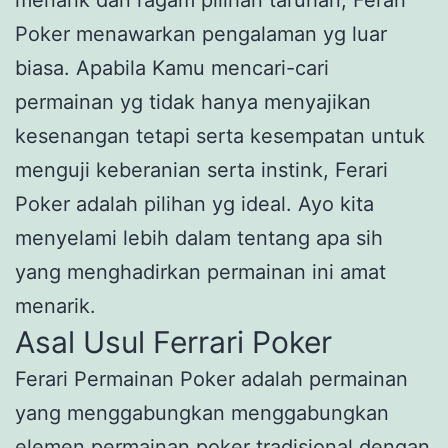
Poker menawarkan pengalaman yg luar
biasa. Apabila Kamu mencari-cari
permainan yg tidak hanya menyajikan
kesenangan tetapi serta kesempatan untuk
menguji keberanian serta instink, Ferari
Poker adalah pilihan yg ideal. Ayo kita
menyelami lebih dalam tentang apa sih
yang menghadirkan permainan ini amat
menarik.
Asal Usul Ferrari Poker
Ferari Permainan Poker adalah permainan
yang menggabungkan menggabungkan
elemen permainan poker tradisional dengan