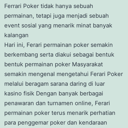
Ferrari Poker tidak hanya sebuah
permainan, tetapi juga menjadi sebuah
event sosial yang menarik minat banyak
kalangan
Hari ini, Ferari permainan poker semakin
berkembang serta diakui sebagai bentuk
bentuk permainan poker Masyarakat
semakin mengenal mengetahui Ferari Poker
melalui beragam sarana daring di luar
kasino fisik Dengan banyak berbagai
penawaran dan turnamen online, Ferari
permainan poker terus menarik perhatian
para penggemar poker dan kendaraan