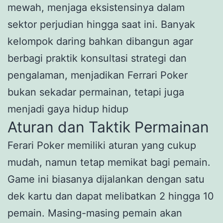
mewah, menjaga eksistensinya dalam
sektor perjudian hingga saat ini. Banyak
kelompok daring bahkan dibangun agar
berbagi praktik konsultasi strategi dan
pengalaman, menjadikan Ferrari Poker
bukan sekadar permainan, tetapi juga
menjadi gaya hidup hidup
Aturan dan Taktik Permainan
Ferari Poker memiliki aturan yang cukup
mudah, namun tetap memikat bagi pemain.
Game ini biasanya dijalankan dengan satu
dek kartu dan dapat melibatkan 2 hingga 10
pemain. Masing-masing pemain akan