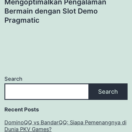
Mengoptimalkan Pengalaman
Bermain dengan Slot Demo
Pragmatic
Search
Search
Recent Posts
DominoQQ vs BandarQQ: Siapa Pemenangnya di
Dunia PKV Games?