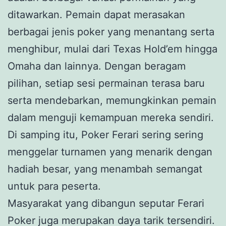
ditawarkan. Pemain dapat merasakan
berbagai jenis poker yang menantang serta
menghibur, mulai dari Texas Hold’em hingga
Omaha dan lainnya. Dengan beragam
pilihan, setiap sesi permainan terasa baru
serta mendebarkan, memungkinkan pemain
dalam menguji kemampuan mereka sendiri.
Di samping itu, Poker Ferari sering sering
menggelar turnamen yang menarik dengan
hadiah besar, yang menambah semangat
untuk para peserta.
Masyarakat yang dibangun seputar Ferari
Poker juga merupakan daya tarik tersendiri.