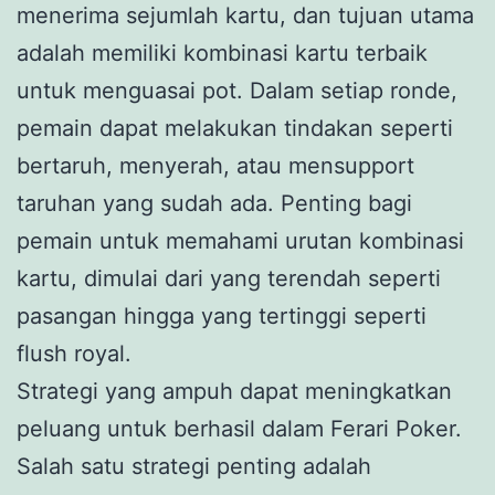
menerima sejumlah kartu, dan tujuan utama
adalah memiliki kombinasi kartu terbaik
untuk menguasai pot. Dalam setiap ronde,
pemain dapat melakukan tindakan seperti
bertaruh, menyerah, atau mensupport
taruhan yang sudah ada. Penting bagi
pemain untuk memahami urutan kombinasi
kartu, dimulai dari yang terendah seperti
pasangan hingga yang tertinggi seperti
flush royal.
Strategi yang ampuh dapat meningkatkan
peluang untuk berhasil dalam Ferari Poker.
Salah satu strategi penting adalah