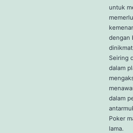
untuk m
memerlu
kemenan
dengan b
dinikmat
Seiring 
dalam p
mengakse
menawark
dalam pe
antarmuk
Poker m
lama.