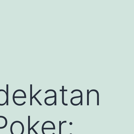
dekatan
Poker: