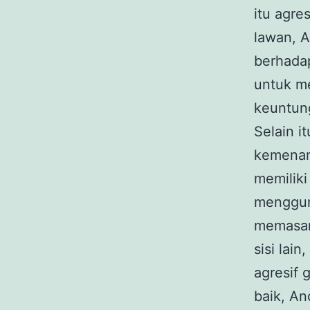
itu agre
lawan, A
berhada
untuk m
keuntung
Selain i
kemenang
memiliki
menggun
memasang
sisi lai
agresif
baik, An