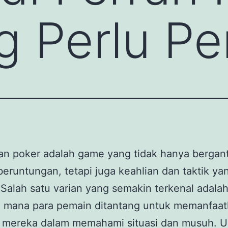
g Perlu Pe
an poker adalah game yang tidak hanya bergan
eruntungan, tetapi juga keahlian dan taktik ya
Salah satu varian yang semakin terkenal adalah 
di mana para pemain ditantang untuk memanfaa
n mereka dalam memahami situasi dan musuh. U