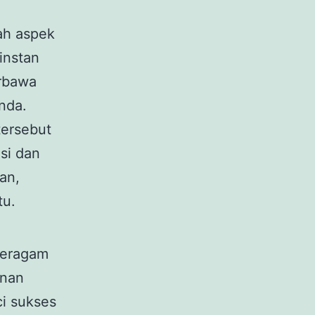
lah aspek
 instan
erbawa
nda.
tersebut
si dan
an,
tu.
 beragam
inan
i sukses