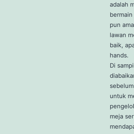
adalah m
bermain
pun amat
lawan m
baik, ap
hands.
Di sampi
diabaika
sebelum 
untuk m
pengelol
meja ser
mendapa