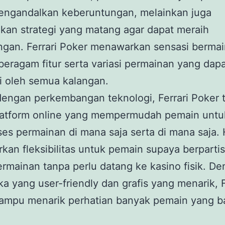
engandalkan keberuntungan, melainkan juga
kan strategi yang matang agar dapat meraih
gan. Ferrari Poker menawarkan sensasi bermai
eragam fitur serta variasi permainan yang dap
i oleh semua kalangan.
dengan perkembangan teknologi, Ferrari Poker 
latform online yang mempermudah pemain untu
s permainan di mana saja serta di mana saja. H
an fleksibilitas untuk pemain supaya berpartis
rmainan tanpa perlu datang ke kasino fisik. D
a yang user-friendly dan grafis yang menarik, F
ampu menarik perhatian banyak pemain yang b