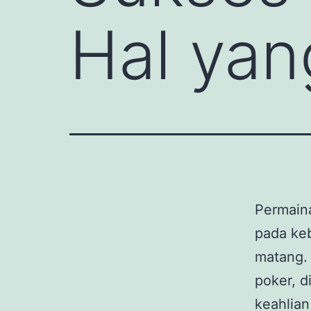
Hal yan
Permain
pada keb
matang. 
poker, 
keahlia