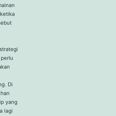
mainan
ketika
sebut
a
strategi
perlu
akan
g. Di
uhan
ip yang
a lagi