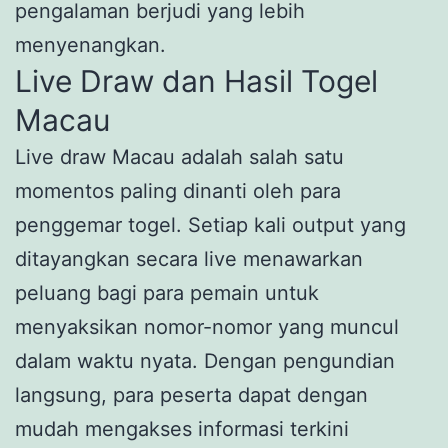
pengalaman berjudi yang lebih
menyenangkan.
Live Draw dan Hasil Togel
Macau
Live draw Macau adalah salah satu
momentos paling dinanti oleh para
penggemar togel. Setiap kali output yang
ditayangkan secara live menawarkan
peluang bagi para pemain untuk
menyaksikan nomor-nomor yang muncul
dalam waktu nyata. Dengan pengundian
langsung, para peserta dapat dengan
mudah mengakses informasi terkini