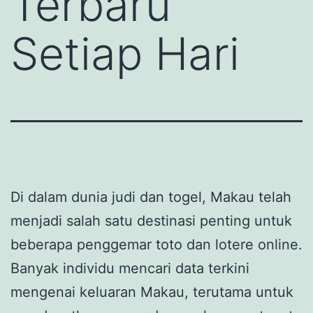
Terbaru
Setiap Hari
Di dalam dunia judi dan togel, Makau telah
menjadi salah satu destinasi penting untuk
beberapa penggemar toto dan lotere online.
Banyak individu mencari data terkini
mengenai keluaran Makau, terutama untuk