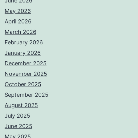
June 2026
May 2026
April 2026
March 2026
February 2026
January 2026
December 2025
November 2025
October 2025
September 2025
August 2025
July 2025
June 2025
May 2025