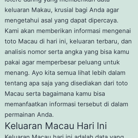
keluaran Makau, krusial bagi Anda agar
mengetahui asal yang dapat dipercaya.
Kami akan memberikan informasi mengenai
toto Macau di hari ini, keluaran terbaru, dan
analisis nomor serta angka yang bisa kamu
pakai agar memperbesar peluang untuk
menang. Ayo kita semua lihat lebih dalam
tentang apa saja yang disediakan dari toto
Macau serta bagaimana kamu bisa
memanfaatkan informasi tersebut di dalam
permainan Anda.
Keluaran Macau Hari Ini
Keluaran Macau hari ini adalah data yang