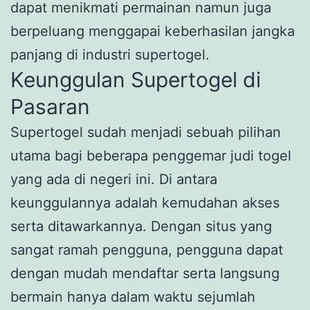
dapat menikmati permainan namun juga
berpeluang menggapai keberhasilan jangka
panjang di industri supertogel.
Keunggulan Supertogel di
Pasaran
Supertogel sudah menjadi sebuah pilihan
utama bagi beberapa penggemar judi togel
yang ada di negeri ini. Di antara
keunggulannya adalah kemudahan akses
serta ditawarkannya. Dengan situs yang
sangat ramah pengguna, pengguna dapat
dengan mudah mendaftar serta langsung
bermain hanya dalam waktu sejumlah