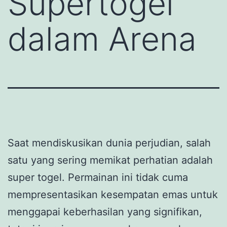
Supertogel
dalam Arena
Saat mendiskusikan dunia perjudian, salah
satu yang sering memikat perhatian adalah
super togel. Permainan ini tidak cuma
mempresentasikan kesempatan emas untuk
menggapai keberhasilan yang signifikan,