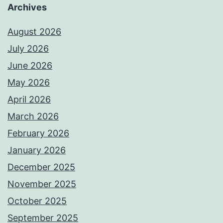
Archives
August 2026
July 2026
June 2026
May 2026
April 2026
March 2026
February 2026
January 2026
December 2025
November 2025
October 2025
September 2025