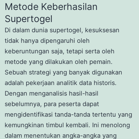
Metode Keberhasilan
Supertogel
Di dalam dunia supertogel, kesuksesan
tidak hanya dipengaruhi oleh
keberuntungan saja, tetapi serta oleh
metode yang dilakukan oleh pemain.
Sebuah strategi yang banyak digunakan
adalah pekerjaan analitik data historis.
Dengan menganalisis hasil-hasil
sebelumnya, para peserta dapat
mengidentifikasi tanda-tanda tertentu yang
kemungkinan timbul kembali. Ini menolong
dalam menentukan angka-angka yang