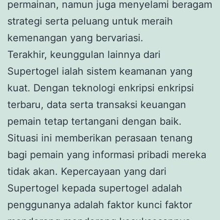
permainan, namun juga menyelami beragam
strategi serta peluang untuk meraih
kemenangan yang bervariasi.
Terakhir, keunggulan lainnya dari
Supertogel ialah sistem keamanan yang
kuat. Dengan teknologi enkripsi enkripsi
terbaru, data serta transaksi keuangan
pemain tetap tertangani dengan baik.
Situasi ini memberikan perasaan tenang
bagi pemain yang informasi pribadi mereka
tidak akan. Kepercayaan yang dari
Supertogel kepada supertogel adalah
penggunanya adalah faktor kunci faktor