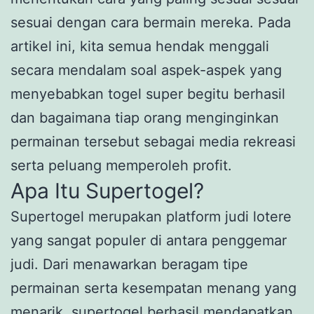
sesuai dengan cara bermain mereka. Pada
artikel ini, kita semua hendak menggali
secara mendalam soal aspek-aspek yang
menyebabkan togel super begitu berhasil
dan bagaimana tiap orang menginginkan
permainan tersebut sebagai media rekreasi
serta peluang memperoleh profit.
Apa Itu Supertogel?
Supertogel merupakan platform judi lotere
yang sangat populer di antara penggemar
judi. Dari menawarkan beragam tipe
permainan serta kesempatan menang yang
menarik, supertogel berhasil mendapatkan