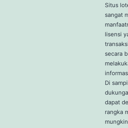
Situs lo
sangat 
manfaat
lisensi 
transaks
secara b
melakuk
informas
Di samp
dukunga
dapat d
rangka 
mungkin 