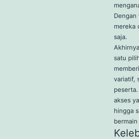
mengana
Dengan f
mereka 
saja.
Akhirnya
satu pil
memberik
variatif
peserta.
akses ya
hingga 
bermain 
Keleb