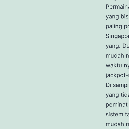
Permaina
yang bis
paling p
Singapor
yang. De
mudah m
waktu n
jackpot-
Di sampi
yang ti
peminat 
sistem 
mudah m