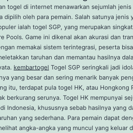
n togel di internet menawarkan sejumlah jeni
a dipilih oleh para pemain. Salah satunya jenis
opuler ialah togel SGP, yang merupakan singkat
e Pools. Game ini dikenal akan akurasi dan tra
ngan memakai sistem terintegrasi, peserta bisa
eletakkan taruhan dan memantau hasilnya dal
yata.
kembartogel
Togel SGP seringkali jadi idol
nya yang besar dan sering menarik banyak peng
ng itu, terdapat pula togel HK, atau Hongkong 
dak berkurang serunya. Togel HK mempunyai se
di Indonesia, khususnya sebab hasilnya yang 
taruhan yang sederhana. Para pemain dapat de
elihat angka-angka yang muncul yang keluar 