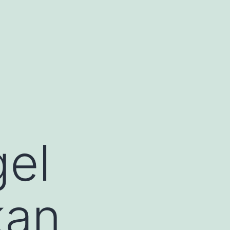
el
kan