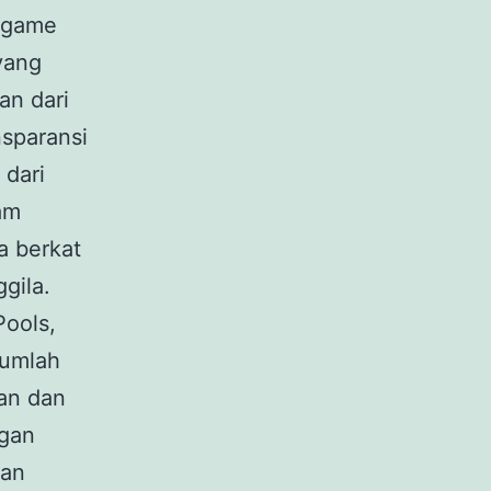
s game
 yang
an dari
nsparansi
 dari
am
a berkat
gila.
Pools,
jumlah
dan dan
ngan
dan