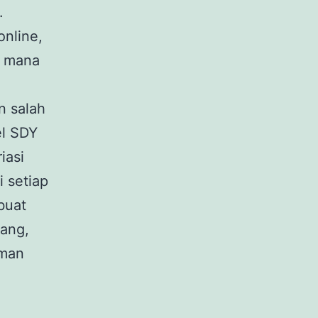
.
online,
i mana
n salah
el SDY
iasi
 setiap
buat
pang,
aman