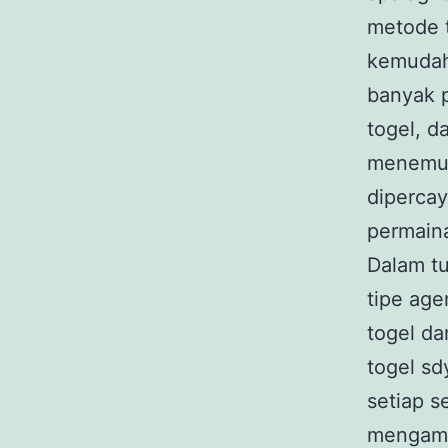
metode t
kemudah
banyak p
togel, d
menemuk
dipercay
permain
Dalam t
tipe age
togel da
togel s
setiap s
mengamb