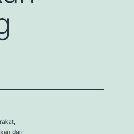
g
rakat,
kan dari