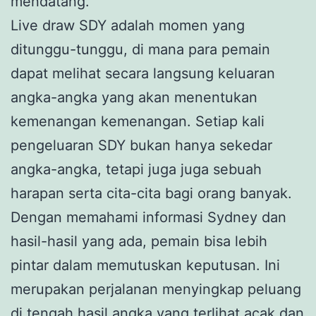
mendatang.
Live draw SDY adalah momen yang
ditunggu-tunggu, di mana para pemain
dapat melihat secara langsung keluaran
angka-angka yang akan menentukan
kemenangan kemenangan. Setiap kali
pengeluaran SDY bukan hanya sekedar
angka-angka, tetapi juga juga sebuah
harapan serta cita-cita bagi orang banyak.
Dengan memahami informasi Sydney dan
hasil-hasil yang ada, pemain bisa lebih
pintar dalam memutuskan keputusan. Ini
merupakan perjalanan menyingkap peluang
di tengah hasil angka yang terlihat acak dan