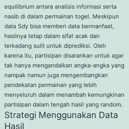
equilibrium antara analisis informasi serta
nasib di dalam permainan togel. Meskipun
data Sdy bisa memberi data bermanfaat,
hasilnya tetap dalam sifat acak dan
terkadang sulit untuk diprediksi. Oleh
karena itu, partisipan disarankan untuk agar
tak hanya mengandalkan angka-angka yang
nampak namun juga mengembangkan
pendekatan permainan yang lebih
menyeluruh dalam menambah kemungkinan
partisipan dalam tengah hasil yang random.
Strategi Menggunakan Data
Hasil