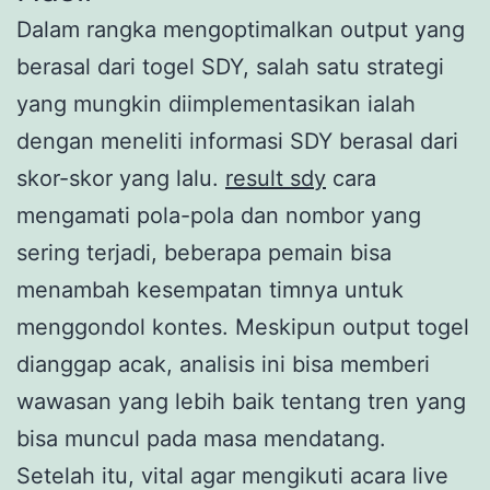
Dalam rangka mengoptimalkan output yang
berasal dari togel SDY, salah satu strategi
yang mungkin diimplementasikan ialah
dengan meneliti informasi SDY berasal dari
skor-skor yang lalu.
result sdy
cara
mengamati pola-pola dan nombor yang
sering terjadi, beberapa pemain bisa
menambah kesempatan timnya untuk
menggondol kontes. Meskipun output togel
dianggap acak, analisis ini bisa memberi
wawasan yang lebih baik tentang tren yang
bisa muncul pada masa mendatang.
Setelah itu, vital agar mengikuti acara live