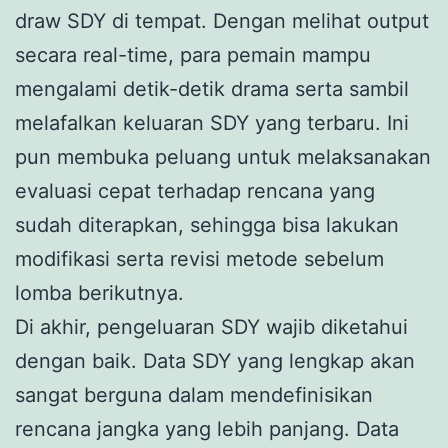
draw SDY di tempat. Dengan melihat output
secara real-time, para pemain mampu
mengalami detik-detik drama serta sambil
melafalkan keluaran SDY yang terbaru. Ini
pun membuka peluang untuk melaksanakan
evaluasi cepat terhadap rencana yang
sudah diterapkan, sehingga bisa lakukan
modifikasi serta revisi metode sebelum
lomba berikutnya.
Di akhir, pengeluaran SDY wajib diketahui
dengan baik. Data SDY yang lengkap akan
sangat berguna dalam mendefinisikan
rencana jangka yang lebih panjang. Data