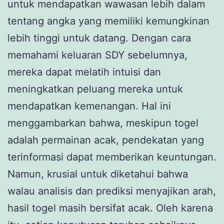
untuk mendapatkan wawasan lebih dalam
tentang angka yang memiliki kemungkinan
lebih tinggi untuk datang. Dengan cara
memahami keluaran SDY sebelumnya,
mereka dapat melatih intuisi dan
meningkatkan peluang mereka untuk
mendapatkan kemenangan. Hal ini
menggambarkan bahwa, meskipun togel
adalah permainan acak, pendekatan yang
terinformasi dapat memberikan keuntungan.
Namun, krusial untuk diketahui bahwa
walau analisis dan prediksi menyajikan arah,
hasil togel masih bersifat acak. Oleh karena