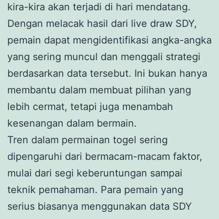
kira-kira akan terjadi di hari mendatang.
Dengan melacak hasil dari live draw SDY,
pemain dapat mengidentifikasi angka-angka
yang sering muncul dan menggali strategi
berdasarkan data tersebut. Ini bukan hanya
membantu dalam membuat pilihan yang
lebih cermat, tetapi juga menambah
kesenangan dalam bermain.
Tren dalam permainan togel sering
dipengaruhi dari bermacam-macam faktor,
mulai dari segi keberuntungan sampai
teknik pemahaman. Para pemain yang
serius biasanya menggunakan data SDY