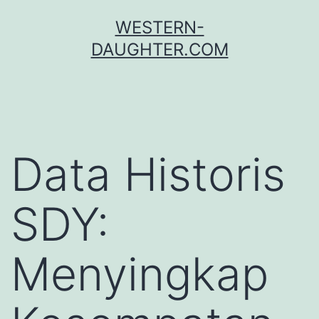
Skip
WESTERN-
to
DAUGHTER.COM
content
Data Historis
SDY:
Menyingkap