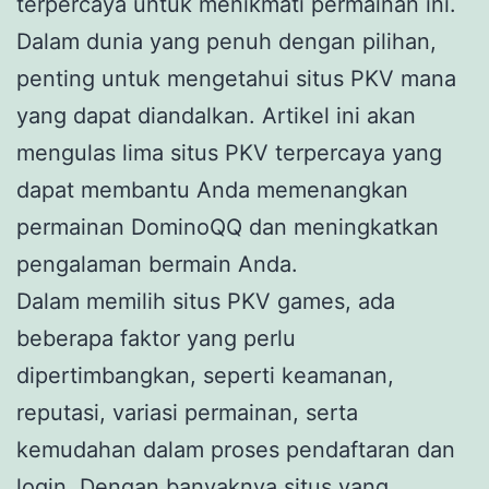
terpercaya untuk menikmati permainan ini.
Dalam dunia yang penuh dengan pilihan,
penting untuk mengetahui situs PKV mana
yang dapat diandalkan. Artikel ini akan
mengulas lima situs PKV terpercaya yang
dapat membantu Anda memenangkan
permainan DominoQQ dan meningkatkan
pengalaman bermain Anda.
Dalam memilih situs PKV games, ada
beberapa faktor yang perlu
dipertimbangkan, seperti keamanan,
reputasi, variasi permainan, serta
kemudahan dalam proses pendaftaran dan
login. Dengan banyaknya situs yang