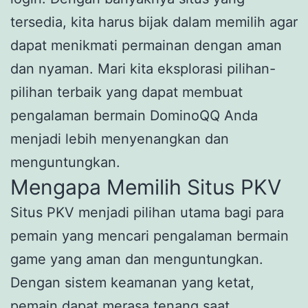
tersedia, kita harus bijak dalam memilih agar
dapat menikmati permainan dengan aman
dan nyaman. Mari kita eksplorasi pilihan-
pilihan terbaik yang dapat membuat
pengalaman bermain DominoQQ Anda
menjadi lebih menyenangkan dan
menguntungkan.
Mengapa Memilih Situs PKV
Situs PKV menjadi pilihan utama bagi para
pemain yang mencari pengalaman bermain
game yang aman dan menguntungkan.
Dengan sistem keamanan yang ketat,
pemain dapat merasa tenang saat