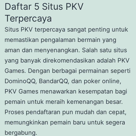
Daftar 5 Situs PKV
Terpercaya
Situs PKV terpercaya sangat penting untuk
memastikan pengalaman bermain yang
aman dan menyenangkan. Salah satu situs
yang banyak direkomendasikan adalah PKV
Games. Dengan berbagai permainan seperti
DominoQQ, BandarQQ, dan poker online,
PKV Games menawarkan kesempatan bagi
pemain untuk meraih kemenangan besar.
Proses pendaftaran pun mudah dan cepat,
memungkinkan pemain baru untuk segera
bergabung.