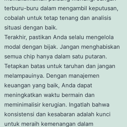
terburu-buru dalam mengambil keputusan,
cobalah untuk tetap tenang dan analisis
situasi dengan baik.
Terakhir, pastikan Anda selalu mengelola
modal dengan bijak. Jangan menghabiskan
semua chip hanya dalam satu putaran.
Tetapkan batas untuk taruhan dan jangan
melampauinya. Dengan manajemen
keuangan yang baik, Anda dapat
meningkatkan waktu bermain dan
meminimalisir kerugian. Ingatlah bahwa
konsistensi dan kesabaran adalah kunci
untuk meraih kemenangan dalam