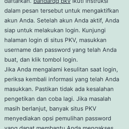
daftarkan.
bandarqq pkv
Ikuti instruksi
dalam pesan tersebut untuk mengaktifkan
akun Anda. Setelah akun Anda aktif, Anda
siap untuk melakukan login. Kunjungi
halaman login di situs PKV, masukkan
username dan password yang telah Anda
buat, dan klik tombol login.
Jika Anda mengalami kesulitan saat login,
periksa kembali informasi yang telah Anda
masukkan. Pastikan tidak ada kesalahan
pengetikan dan coba lagi. Jika masalah
masih berlanjut, banyak situs PKV
menyediakan opsi pemulihan password
yang dapat membantu Anda mengakses