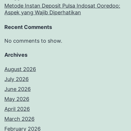
Metode Instan Deposit Pulsa Indosat Ooredoo:
Aspek yang Wajib Diperhatikan
Recent Comments
No comments to show.
Archives
August 2026
July 2026
June 2026
May 2026
April 2026
March 2026
February 2026