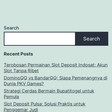
Search
Search
Recent Posts
Terobosan Permainan Slot Deposit Indosat: Akun
Slot Tanpa Ribet
DominoQQ vs BandarQQ: Siapa Pemenangnya di
Dunia PKV Games?
Strategi Cerdas Bermain Bupatitogel untuk
Pemula
Slot Deposit Pulsa: Solusi Praktis untuk
Penggemar Judi