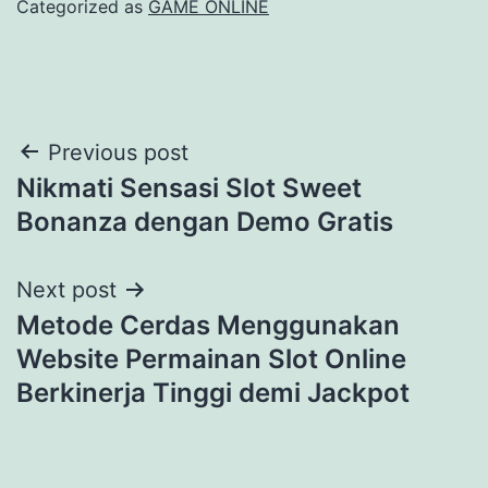
Categorized as
GAME ONLINE
Post
Previous post
Nikmati Sensasi Slot Sweet
navigation
Bonanza dengan Demo Gratis
Next post
Metode Cerdas Menggunakan
Website Permainan Slot Online
Berkinerja Tinggi demi Jackpot