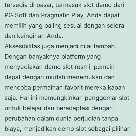
tersedia di pasar, termasuk slot demo dari
PG Soft dan Pragmatic Play, Anda dapat
memilih yang paling sesuai dengan selera
dan keinginan Anda.
Aksesibilitas juga menjadi nilai tambah.
Dengan banyaknya platform yang
menyediakan demo slot resmi, pemain
dapat dengan mudah menemukan dan
mencoba permainan favorit mereka kapan
saja. Hal ini memungkinkan penggemar slot
untuk belajar dan beradaptasi dengan
perubahan dalam dunia perjudian tanpa
biaya, menjadikan demo slot sebagai pilihan