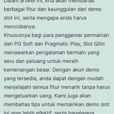
Dalam artikel ini, kita akan membahas
berbagai fitur dan keunggulan dari demo
slot ini, serta mengapa anda harus
mencobanya.
Khususnya bagi para penggemar permainan
dari PG Soft dan Pragmatic Play, Slot Qilin
menawarkan pengalaman bermain yang
seru dan peluang untuk meraih
kemenangan besar. Dengan akun demo
yang tersedia, anda dapat dengan mudah
menjelajahi semua fitur menarik tanpa harus
mengeluarkan uang. Kami juga akan
membahas tips untuk memainkan demo slot
ini agar lebih efektif, serta bagaimana