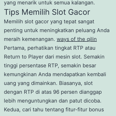
yang menarik untuk semua kalangan.
Tips Memilih Slot Gacor
Memilih slot gacor yang tepat sangat
penting untuk meningkatkan peluang Anda
meraih kemenangan.
ways of the qilin
Pertama, perhatikan tingkat RTP atau
Return to Player dari mesin slot. Semakin
tinggi persentase RTP, semakin besar
kemungkinan Anda mendapatkan kembali
uang yang dimainkan. Biasanya, slot
dengan RTP di atas 96 persen dianggap
lebih menguntungkan dan patut dicoba.
Kedua, cari tahu tentang fitur-fitur bonus