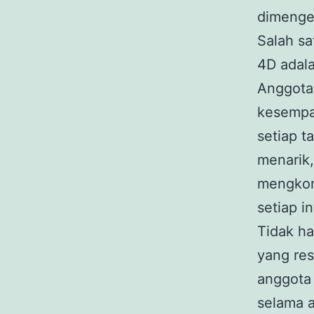
dimenger
Salah s
4D adal
Anggota
kesempa
setiap t
menarik
mengkon
setiap in
Tidak ha
yang res
anggota
selama a