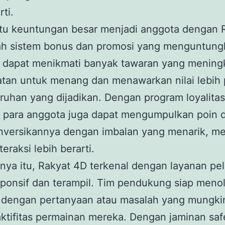
ti.
atu keuntungan besar menjadi anggota dengan 
ah sistem bonus dan promosi yang menguntung
 dapat menikmati banyak tawaran yang mening
tan untuk menang dan menawarkan nilai lebih
aruhan yang dijadikan. Dengan program loyalita
, para anggota juga dapat mengumpulkan poin 
versikannya dengan imbalan yang menarik, me
teraksi lebih berarti.
nya itu, Rakyat 4D terkenal dengan layanan pe
ponsif dan terampil. Tim pendukung siap meno
 dengan pertanyaan atau masalah yang mungkin
ktifitas permainan mereka. Dengan jaminan saf