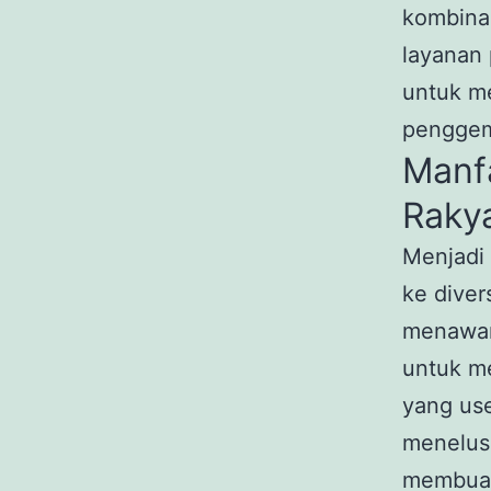
kombinas
layanan
untuk me
penggem
Manf
Raky
Menjadi
ke diver
menawark
untuk m
yang use
menelus
membuat