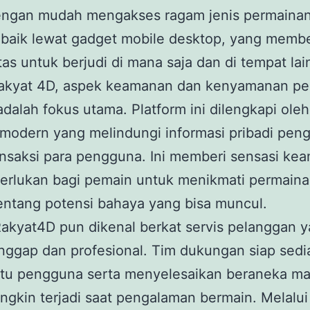
engan mudah mengakses ragam jenis permaina
 baik lewat gadget mobile desktop, yang memb
itas untuk berjudi di mana saja dan di tempat lai
akyat 4D, aspek keamanan dan kenyamanan p
dalah fokus utama. Platform ini dilengkapi oleh
 modern yang melindungi informasi pribadi pen
ansaksi para pengguna. Ini memberi sensasi ke
perlukan bagi pemain untuk menikmati permaina
entang potensi bahaya yang bisa muncul.
Rakyat4D pun dikenal berkat servis pelanggan 
nggap dan profesional. Tim dukungan siap sedi
u pengguna serta menyelesaikan beraneka ma
gkin terjadi saat pengalaman bermain. Melalui