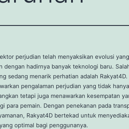
ektor perjudian telah menyaksikan evolusi yan
an dengan hadirnya banyak teknologi baru. Sala
ng sedang menarik perhatian adalah Rakyat4D. 
awarkan pengalaman perjudian yang tidak hany
ngkan tetapi juga menawarkan kesempatan yan
agi para pemain. Dengan penekanan pada transp
yamanan, Rakyat4D bertekad untuk menyediak
 yang optimal bagi penggunanya.