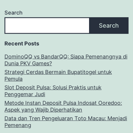
Search
Search
Recent Posts
DominoQQ vs BandarQQ: Siapa Pemenangnya di
Dunia PKV Games?
Strategi Cerdas Bermain Bupatitogel untuk
Pemula
Slot Deposit Pulsa: Solusi Praktis untuk
Penggemar Judi
Metode Instan Deposit Pulsa Indosat Ooredoo:
Aspek yang Wajib Diperhatikan
Data dan Tren Pengeluaran Toto Macau: Menjadi
Pemenang