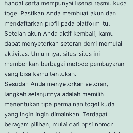
handal serta mempunyai lisensi resmi.
kuda
togel
Pastikan Anda membuat akun dan
mendaftarkan profil pada platform itu.
Setelah akun Anda aktif kembali, kamu
dapat menyetorkan setoran demi memulai
aktivitas. Umumnya, situs-situs ini
memberikan berbagai metode pembayaran
yang bisa kamu tentukan.
Sesudah Anda menyetorkan setoran,
langkah selanjutnya adalah memilih
menentukan tipe permainan togel kuda
yang ingin ingin dimainkan. Terdapat
beragam pilihan, mulai dari opsi nomor