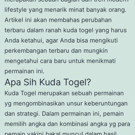
lifestyle yang menarik minat banyak orang.
Artikel ini akan membahas perubahan
terbaru dalam ranah kuda togel yang harus
Anda ketahui, agar Anda bisa mengikuti
perkembangan terbaru dan mungkin
mengetahui cara baru untuk menikmati
permainan ini.
Apa Sih Kuda Togel?
Kuda Togel merupakan sebuah permainan
yg mengombinasikan unsur keberuntungan
dan strategi. Dalam permainan ini, pemain
memilih angka dan kombinasi angka yg para
pemain yakini bakal muncul dalam hasil