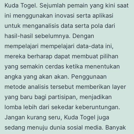
Kuda Togel. Sejumlah pemain yang kini saat
ini menggunakan inovasi serta aplikasi
untuk menganalisis data serta pola dari
hasil-hasil sebelumnya. Dengan
mempelajari mempelajari data-data ini,
mereka berharap dapat membuat pilihan
yang semakin cerdas ketika menentukan
angka yang akan akan. Penggunaan
metode analisis tersebut memberikan layer
yang baru bagi partisipan, menjadikan
lomba lebih dari sekedar keberuntungan.
Jangan kurang seru, Kuda Togel juga
sedang menuju dunia sosial media. Banyak