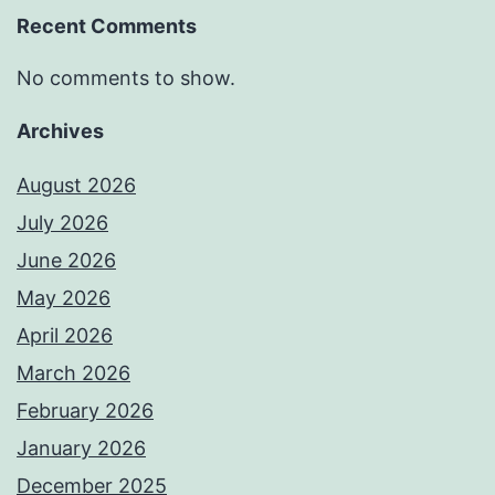
Recent Comments
No comments to show.
Archives
August 2026
July 2026
June 2026
May 2026
April 2026
March 2026
February 2026
January 2026
December 2025