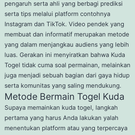
pengaruh serta ahli yang berbagi prediksi
serta tips melalui platform contohnya
Instagram dan TikTok. Video pendek yang
membuat dan informatif merupakan metode
yang dalam menjangkau audiens yang lebih
luas. Gerakan ini menyiratkan bahwa Kuda
Togel tidak cuma soal permainan, melainkan
juga menjadi sebuah bagian dari gaya hidup
serta komunitas yang saling mendukung.
Metode Bermain Togel Kuda
Supaya memainkan kuda togel, langkah
pertama yang harus Anda lakukan yalah
menentukan platform atau yang terpercaya