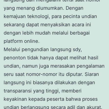
yang menang diumumkan. Dengan
kemajuan teknologi, para pecinta undian
sekarang dapat menyaksikan acara ini
dengan lebih mudah melalui berbagai
platform online.
Melalui pengundian langsung sdy,
penonton tidak hanya dapat melihat hasil
undian, namun juga merasakan pengalaman
seru saat nomor-nomor itu diputar. Siaran
langsung ini biasanya dilakukan dengan
transparansi yang tinggi, memberi
keyakinan kepada peserta bahwa proses
undian berlangsung secara adil dan akurat.