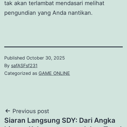
tak akan terlambat mendasari melihat
pengundian yang Anda nantikan.
Published
October 30, 2025
By
safASFsf231
Categorized as
GAME ONLINE
Post
Previous post
Siaran Langsung SDY: Dari Angka
navigation