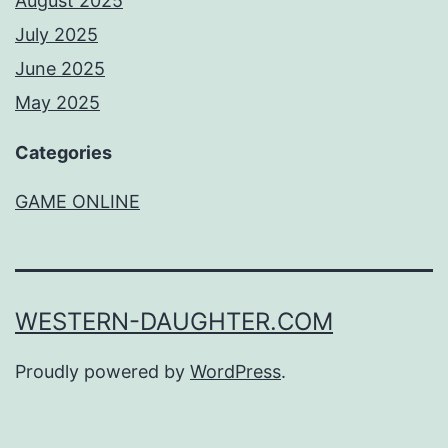
August 2025
July 2025
June 2025
May 2025
Categories
GAME ONLINE
WESTERN-DAUGHTER.COM
Proudly powered by
WordPress
.