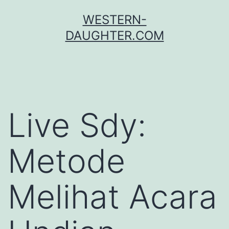
Skip
WESTERN-
to
DAUGHTER.COM
content
Live Sdy:
Metode
Melihat Acara