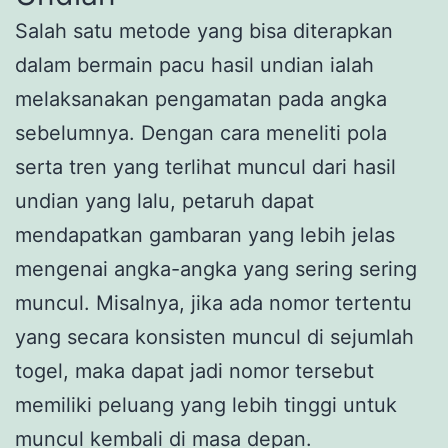
Salah satu metode yang bisa diterapkan
dalam bermain pacu hasil undian ialah
melaksanakan pengamatan pada angka
sebelumnya. Dengan cara meneliti pola
serta tren yang terlihat muncul dari hasil
undian yang lalu, petaruh dapat
mendapatkan gambaran yang lebih jelas
mengenai angka-angka yang sering sering
muncul. Misalnya, jika ada nomor tertentu
yang secara konsisten muncul di sejumlah
togel, maka dapat jadi nomor tersebut
memiliki peluang yang lebih tinggi untuk
muncul kembali di masa depan.