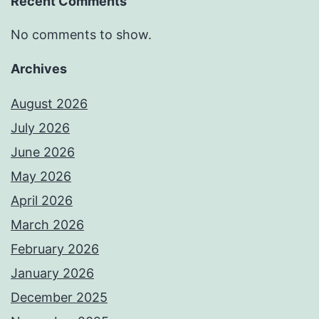
Recent Comments
No comments to show.
Archives
August 2026
July 2026
June 2026
May 2026
April 2026
March 2026
February 2026
January 2026
December 2025