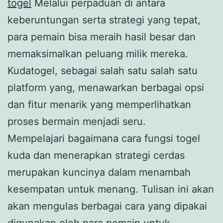
togel
Melalui perpaduan di antara
keberuntungan serta strategi yang tepat,
para pemain bisa meraih hasil besar dan
memaksimalkan peluang milik mereka.
Kudatogel, sebagai salah satu salah satu
platform yang, menawarkan berbagai opsi
dan fitur menarik yang memperlihatkan
proses bermain menjadi seru.
Mempelajari bagaimana cara fungsi togel
kuda dan menerapkan strategi cerdas
merupakan kuncinya dalam menambah
kesempatan untuk menang. Tulisan ini akan
akan mengulas berbagai cara yang dipakai
digunakan oleh para pemain untuk