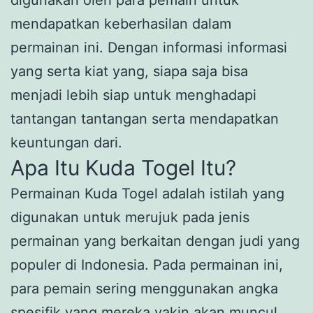
mendapatkan keberhasilan dalam
permainan ini. Dengan informasi informasi
yang serta kiat yang, siapa saja bisa
menjadi lebih siap untuk menghadapi
tantangan tantangan serta mendapatkan
keuntungan dari.
Apa Itu Kuda Togel Itu?
Permainan Kuda Togel adalah istilah yang
digunakan untuk merujuk pada jenis
permainan yang berkaitan dengan judi yang
populer di Indonesia. Pada permainan ini,
para pemain sering menggunakan angka
spesifik yang mereka yakin akan muncul