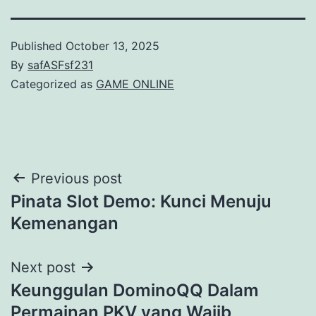
Published
October 13, 2025
By
safASFsf231
Categorized as
GAME ONLINE
Post
Previous post
Pinata Slot Demo: Kunci Menuju
navigation
Kemenangan
Next post
Keunggulan DominoQQ Dalam
Permainan PKV yang Wajib