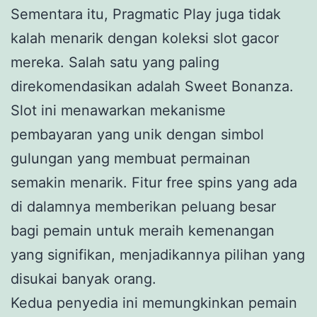
Sementara itu, Pragmatic Play juga tidak
kalah menarik dengan koleksi slot gacor
mereka. Salah satu yang paling
direkomendasikan adalah Sweet Bonanza.
Slot ini menawarkan mekanisme
pembayaran yang unik dengan simbol
gulungan yang membuat permainan
semakin menarik. Fitur free spins yang ada
di dalamnya memberikan peluang besar
bagi pemain untuk meraih kemenangan
yang signifikan, menjadikannya pilihan yang
disukai banyak orang.
Kedua penyedia ini memungkinkan pemain