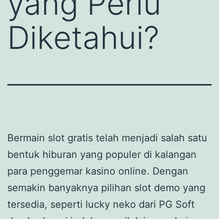
yang Perlu
Diketahui?
Bermain slot gratis telah menjadi salah satu
bentuk hiburan yang populer di kalangan
para penggemar kasino online. Dengan
semakin banyaknya pilihan slot demo yang
tersedia, seperti lucky neko dari PG Soft