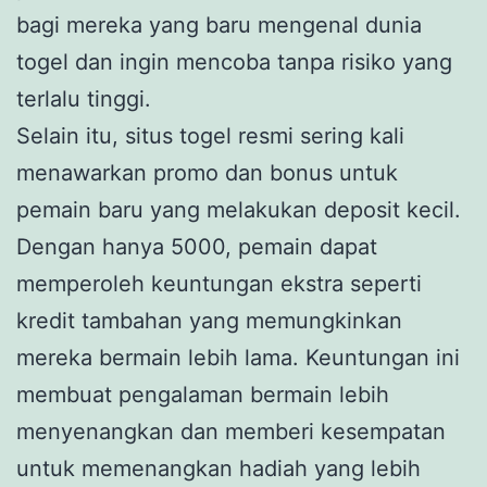
bagi mereka yang baru mengenal dunia
togel dan ingin mencoba tanpa risiko yang
terlalu tinggi.
Selain itu, situs togel resmi sering kali
menawarkan promo dan bonus untuk
pemain baru yang melakukan deposit kecil.
Dengan hanya 5000, pemain dapat
memperoleh keuntungan ekstra seperti
kredit tambahan yang memungkinkan
mereka bermain lebih lama. Keuntungan ini
membuat pengalaman bermain lebih
menyenangkan dan memberi kesempatan
untuk memenangkan hadiah yang lebih