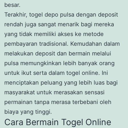
besar.
Terakhir, togel depo pulsa dengan deposit
rendah juga sangat menarik bagi mereka
yang tidak memiliki akses ke metode
pembayaran tradisional. Kemudahan dalam
melakukan deposit dan bermain melalui
pulsa memungkinkan lebih banyak orang
untuk ikut serta dalam togel online. Ini
menciptakan peluang yang lebih luas bagi
masyarakat untuk merasakan sensasi
permainan tanpa merasa terbebani oleh
biaya yang tinggi.
Cara Bermain Togel Online