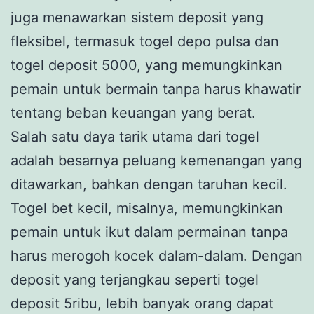
juga menawarkan sistem deposit yang
fleksibel, termasuk togel depo pulsa dan
togel deposit 5000, yang memungkinkan
pemain untuk bermain tanpa harus khawatir
tentang beban keuangan yang berat.
Salah satu daya tarik utama dari togel
adalah besarnya peluang kemenangan yang
ditawarkan, bahkan dengan taruhan kecil.
Togel bet kecil, misalnya, memungkinkan
pemain untuk ikut dalam permainan tanpa
harus merogoh kocek dalam-dalam. Dengan
deposit yang terjangkau seperti togel
deposit 5ribu, lebih banyak orang dapat