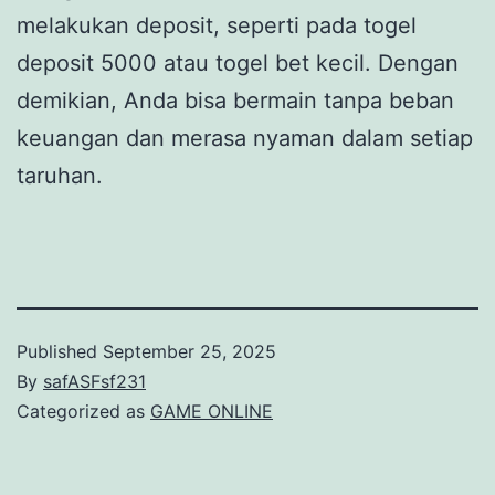
melakukan deposit, seperti pada togel
deposit 5000 atau togel bet kecil. Dengan
demikian, Anda bisa bermain tanpa beban
keuangan dan merasa nyaman dalam setiap
taruhan.
Published
September 25, 2025
By
safASFsf231
Categorized as
GAME ONLINE