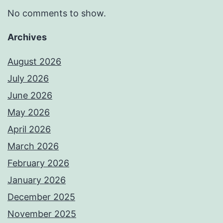
No comments to show.
Archives
August 2026
July 2026
June 2026
May 2026
April 2026
March 2026
February 2026
January 2026
December 2025
November 2025