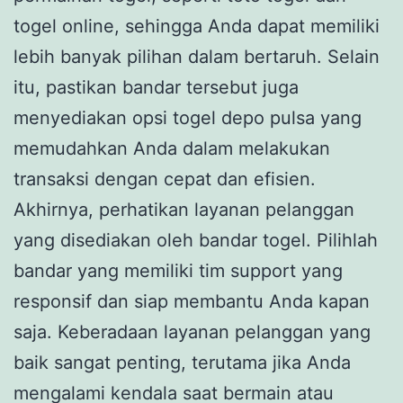
togel online, sehingga Anda dapat memiliki
lebih banyak pilihan dalam bertaruh. Selain
itu, pastikan bandar tersebut juga
menyediakan opsi togel depo pulsa yang
memudahkan Anda dalam melakukan
transaksi dengan cepat dan efisien.
Akhirnya, perhatikan layanan pelanggan
yang disediakan oleh bandar togel. Pilihlah
bandar yang memiliki tim support yang
responsif dan siap membantu Anda kapan
saja. Keberadaan layanan pelanggan yang
baik sangat penting, terutama jika Anda
mengalami kendala saat bermain atau