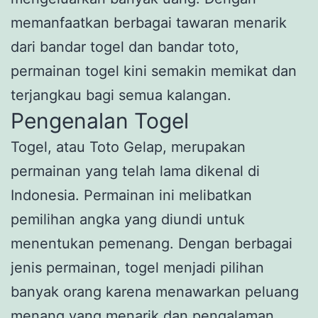
memanfaatkan berbagai tawaran menarik
dari bandar togel dan bandar toto,
permainan togel kini semakin memikat dan
terjangkau bagi semua kalangan.
Pengenalan Togel
Togel, atau Toto Gelap, merupakan
permainan yang telah lama dikenal di
Indonesia. Permainan ini melibatkan
pemilihan angka yang diundi untuk
menentukan pemenang. Dengan berbagai
jenis permainan, togel menjadi pilihan
banyak orang karena menawarkan peluang
menang yang menarik dan pengalaman