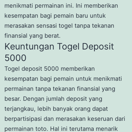
menikmati permainan ini. Ini memberikan
kesempatan bagi pemain baru untuk
merasakan sensasi togel tanpa tekanan
finansial yang berat.
Keuntungan Togel Deposit
5000
Togel deposit 5000 memberikan
kesempatan bagi pemain untuk menikmati
permainan tanpa tekanan finansial yang
besar. Dengan jumlah deposit yang
terjangkau, lebih banyak orang dapat
berpartisipasi dan merasakan keseruan dari
permainan toto. Hal ini terutama menarik