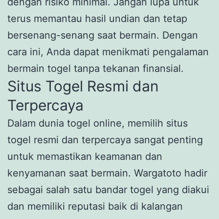
dengan risiko minimal. Jangan lupa untuk
terus memantau hasil undian dan tetap
bersenang-senang saat bermain. Dengan
cara ini, Anda dapat menikmati pengalaman
bermain togel tanpa tekanan finansial.
Situs Togel Resmi dan
Terpercaya
Dalam dunia togel online, memilih situs
togel resmi dan terpercaya sangat penting
untuk memastikan keamanan dan
kenyamanan saat bermain. Wargatoto hadir
sebagai salah satu bandar togel yang diakui
dan memiliki reputasi baik di kalangan