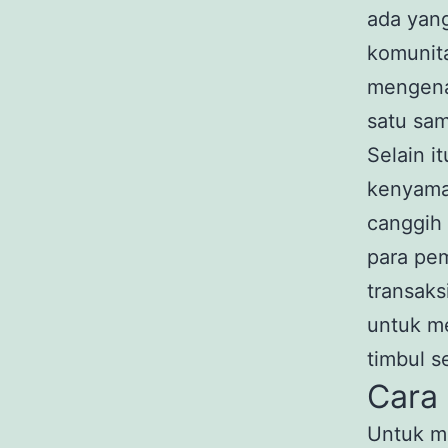
ada yan
komunit
mengenai
satu sa
Selain i
kenyama
canggih
para pe
transaks
untuk m
timbul s
Cara
Untuk m