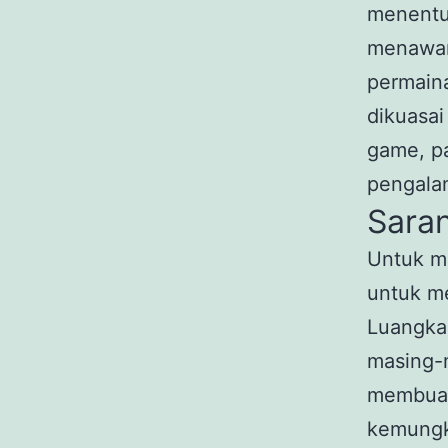
menentu
menawark
permaina
dikuasai
game, pa
pengalam
Sara
Untuk m
untuk m
Luangka
masing-
membuat
kemungk