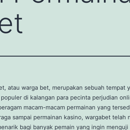
et
et, atau warga bet, merupakan sebuah tempat 
populer di kalangan para pecinta perjudian onli
 beragam macam-macam permainan yang tersedia
raga sampai permainan kasino, wargabet telah 
menarik bagi banyak pemain yang ingin menguji