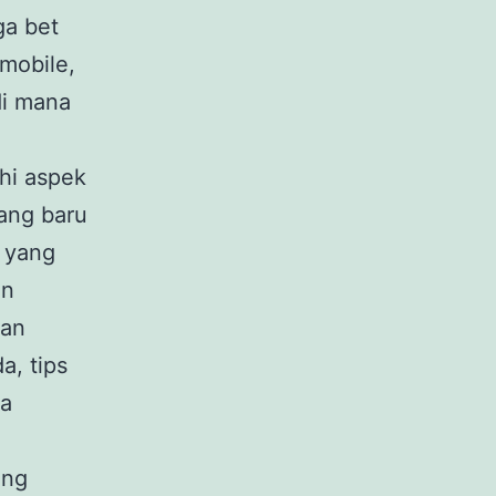
ga bet
mobile,
di mana
ahi aspek
ang baru
 yang
an
kan
a, tips
ra
ang