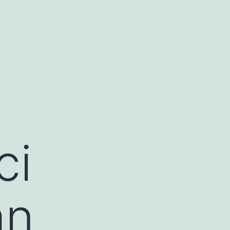
ci
an