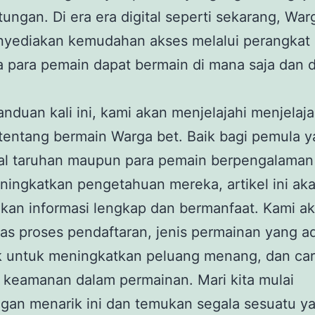
ungan. Di era era digital seperti sekarang, War
nyediakan kemudahan akses melalui perangkat 
 para pemain dapat bermain di mana saja dan 
nduan kali ini, kami akan menjelajahi menjelaj
tentang bermain Warga bet. Baik bagi pemula y
l taruhan maupun para pemain berpengalaman
ningkatkan pengetahuan mereka, artikel ini ak
kan informasi lengkap dan bermanfaat. Kami a
 proses pendaftaran, jenis permainan yang ad
ik untuk meningkatkan peluang menang, dan ca
 keamanan dalam permainan. Mari kita mulai
gan menarik ini dan temukan segala sesuatu y