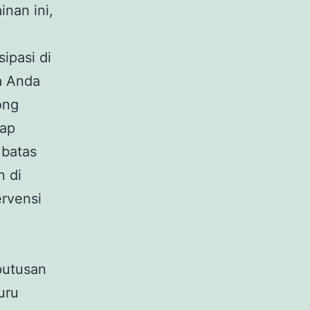
nan ini,
ipasi di
a Anda
ong
tap
 batas
n di
ervensi
a
putusan
uru