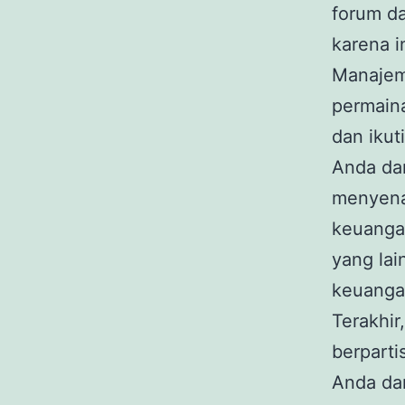
forum da
karena i
Manajeme
permaina
dan ikut
Anda dar
menyena
keuangan
yang lai
keuanga
Terakhir
berparti
Anda da