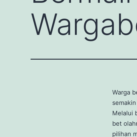
Wargab
Warga b
semakin 
Melalui
bet olah
pilihan 