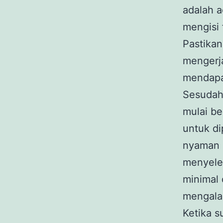
adalah a
mengisi 
Pastikan
mengerj
mendapa
Sesudah 
mulai be
untuk di
nyaman 
menyeles
minimal 
mengalam
Ketika s