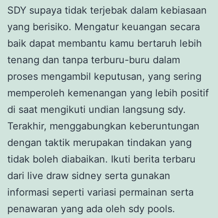
SDY supaya tidak terjebak dalam kebiasaan
yang berisiko. Mengatur keuangan secara
baik dapat membantu kamu bertaruh lebih
tenang dan tanpa terburu-buru dalam
proses mengambil keputusan, yang sering
memperoleh kemenangan yang lebih positif
di saat mengikuti undian langsung sdy.
Terakhir, menggabungkan keberuntungan
dengan taktik merupakan tindakan yang
tidak boleh diabaikan. Ikuti berita terbaru
dari live draw sidney serta gunakan
informasi seperti variasi permainan serta
penawaran yang ada oleh sdy pools.