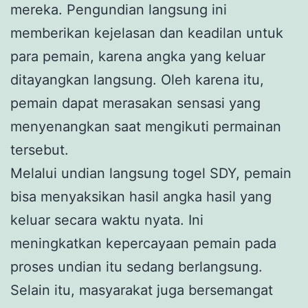
mereka. Pengundian langsung ini
memberikan kejelasan dan keadilan untuk
para pemain, karena angka yang keluar
ditayangkan langsung. Oleh karena itu,
pemain dapat merasakan sensasi yang
menyenangkan saat mengikuti permainan
tersebut.
Melalui undian langsung togel SDY, pemain
bisa menyaksikan hasil angka hasil yang
keluar secara waktu nyata. Ini
meningkatkan kepercayaan pemain pada
proses undian itu sedang berlangsung.
Selain itu, masyarakat juga bersemangat