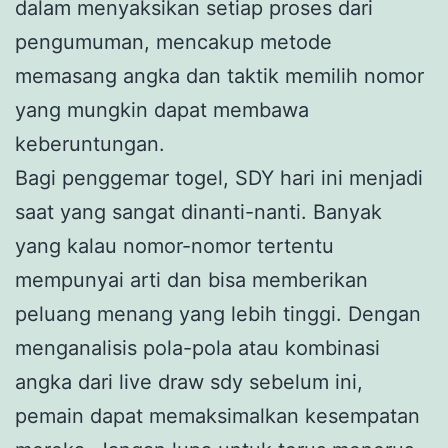
dalam menyaksikan setiap proses dari
pengumuman, mencakup metode
memasang angka dan taktik memilih nomor
yang mungkin dapat membawa
keberuntungan.
Bagi penggemar togel, SDY hari ini menjadi
saat yang sangat dinanti-nanti. Banyak
yang kalau nomor-nomor tertentu
mempunyai arti dan bisa memberikan
peluang menang yang lebih tinggi. Dengan
menganalisis pola-pola atau kombinasi
angka dari live draw sdy sebelum ini,
pemain dapat memaksimalkan kesempatan