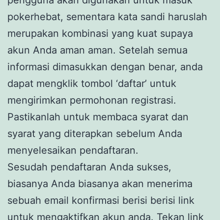
pokerhebat, sementara kata sandi haruslah
merupakan kombinasi yang kuat supaya
akun Anda aman aman. Setelah semua
informasi dimasukkan dengan benar, anda
dapat mengklik tombol ‘daftar’ untuk
mengirimkan permohonan registrasi.
Pastikanlah untuk membaca syarat dan
syarat yang diterapkan sebelum Anda
menyelesaikan pendaftaran.
Sesudah pendaftaran Anda sukses,
biasanya Anda biasanya akan menerima
sebuah email konfirmasi berisi berisi link
untuk mengaktifkan akun anda. Tekan link