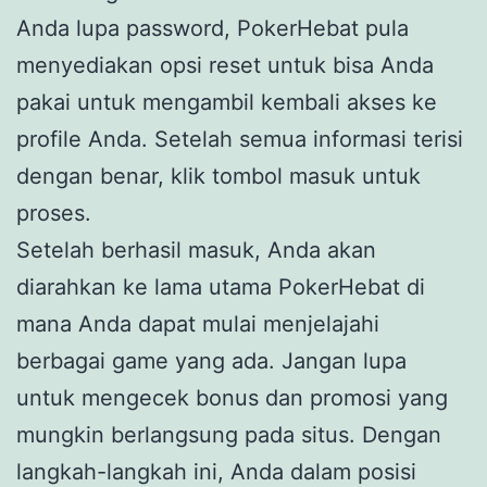
Anda lupa password, PokerHebat pula
menyediakan opsi reset untuk bisa Anda
pakai untuk mengambil kembali akses ke
profile Anda. Setelah semua informasi terisi
dengan benar, klik tombol masuk untuk
proses.
Setelah berhasil masuk, Anda akan
diarahkan ke lama utama PokerHebat di
mana Anda dapat mulai menjelajahi
berbagai game yang ada. Jangan lupa
untuk mengecek bonus dan promosi yang
mungkin berlangsung pada situs. Dengan
langkah-langkah ini, Anda dalam posisi