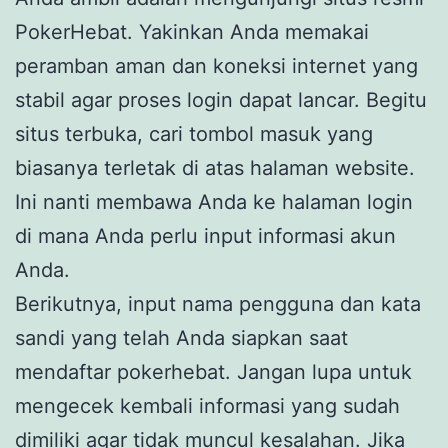
PokerHebat. Yakinkan Anda memakai
peramban aman dan koneksi internet yang
stabil agar proses login dapat lancar. Begitu
situs terbuka, cari tombol masuk yang
biasanya terletak di atas halaman website.
Ini nanti membawa Anda ke halaman login
di mana Anda perlu input informasi akun
Anda.
Berikutnya, input nama pengguna dan kata
sandi yang telah Anda siapkan saat
mendaftar pokerhebat. Jangan lupa untuk
mengecek kembali informasi yang sudah
dimiliki agar tidak muncul kesalahan. Jika