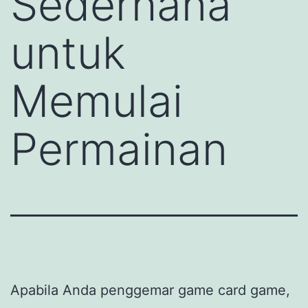
Sederhana
untuk
Memulai
Permainan
Apabila Anda penggemar game card game,