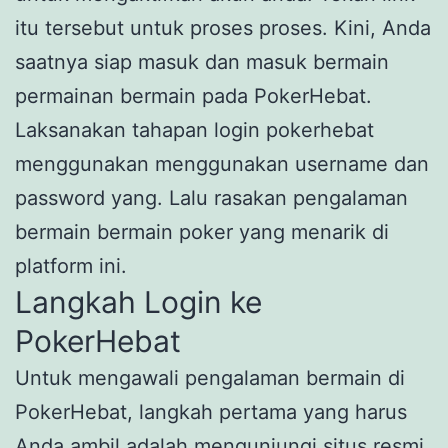
itu tersebut untuk proses proses. Kini, Anda
saatnya siap masuk dan masuk bermain
permainan bermain pada PokerHebat.
Laksanakan tahapan login pokerhebat
menggunakan menggunakan username dan
password yang. Lalu rasakan pengalaman
bermain bermain poker yang menarik di
platform ini.
Langkah Login ke
PokerHebat
Untuk mengawali pengalaman bermain di
PokerHebat, langkah pertama yang harus
Anda ambil adalah mengunjungi situs resmi