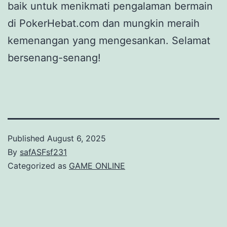
baik untuk menikmati pengalaman bermain
di PokerHebat.com dan mungkin meraih
kemenangan yang mengesankan. Selamat
bersenang-senang!
Published
August 6, 2025
By
safASFsf231
Categorized as
GAME ONLINE