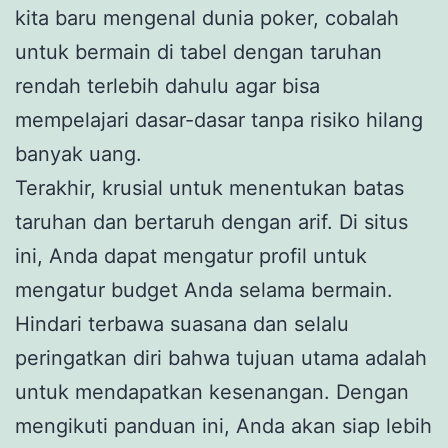
kita baru mengenal dunia poker, cobalah
untuk bermain di tabel dengan taruhan
rendah terlebih dahulu agar bisa
mempelajari dasar-dasar tanpa risiko hilang
banyak uang.
Terakhir, krusial untuk menentukan batas
taruhan dan bertaruh dengan arif. Di situs
ini, Anda dapat mengatur profil untuk
mengatur budget Anda selama bermain.
Hindari terbawa suasana dan selalu
peringatkan diri bahwa tujuan utama adalah
untuk mendapatkan kesenangan. Dengan
mengikuti panduan ini, Anda akan siap lebih