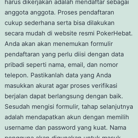
harus dikerjakan adalah mendaftar sebagai
anggota anggota. Proses pendaftaran
cukup sederhana serta bisa dilakukan
secara mudah di website resmi PokerHebat.
Anda akan akan menemukan formulir
pendaftaran yang perlu diisi dengan data
pribadi seperti nama, email, dan nomor
telepon. Pastikanlah data yang Anda
masukkan akurat agar proses verifikasi
berjalan dapat berlangsung dengan baik.
Sesudah mengisi formulir, tahap selanjutnya
adalah mendapatkan akun dengan memilih
username dan password yang kuat. Nama
pengguna akan digunakan untuk masuk