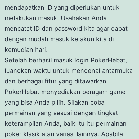
mendapatkan ID yang diperlukan untuk
melakukan masuk. Usahakan Anda
mencatat ID dan password kita agar dapat
dengan mudah masuk ke akun kita di
kemudian hari.
Setelah berhasil masuk login PokerHebat,
luangkan waktu untuk mengenal antarmuka
dan berbagai fitur yang ditawarkan.
PokerHebat menyediakan beragam game
yang bisa Anda pilih. Silakan coba
permainan yang sesuai dengan tingkat
keterampilan Anda, baik itu itu permainan
poker klasik atau variasi lainnya. Apabila