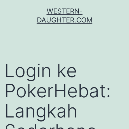
Skip
WESTERN-
to
DAUGHTER.COM
content
Login ke
PokerHebat:
Langkah