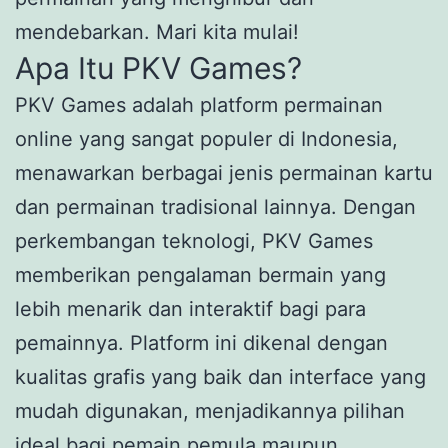
mendebarkan. Mari kita mulai!
Apa Itu PKV Games?
PKV Games adalah platform permainan
online yang sangat populer di Indonesia,
menawarkan berbagai jenis permainan kartu
dan permainan tradisional lainnya. Dengan
perkembangan teknologi, PKV Games
memberikan pengalaman bermain yang
lebih menarik dan interaktif bagi para
pemainnya. Platform ini dikenal dengan
kualitas grafis yang baik dan interface yang
mudah digunakan, menjadikannya pilihan
ideal bagi pemain pemula maupun