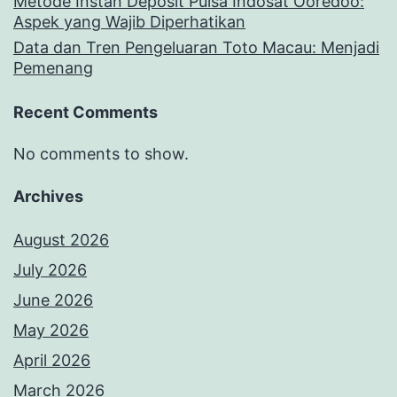
Metode Instan Deposit Pulsa Indosat Ooredoo:
Aspek yang Wajib Diperhatikan
Data dan Tren Pengeluaran Toto Macau: Menjadi
Pemenang
Recent Comments
No comments to show.
Archives
August 2026
July 2026
June 2026
May 2026
April 2026
March 2026