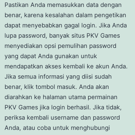
Pastikan Anda memasukkan data dengan
benar, karena kesalahan dalam pengetikan
dapat menyebabkan gagal login. Jika Anda
lupa password, banyak situs PKV Games
menyediakan opsi pemulihan password
yang dapat Anda gunakan untuk
mendapatkan akses kembali ke akun Anda.
Jika semua informasi yang diisi sudah
benar, klik tombol masuk. Anda akan
diarahkan ke halaman utama permainan
PKV Games jika login berhasil. Jika tidak,
periksa kembali username dan password
Anda, atau coba untuk menghubungi