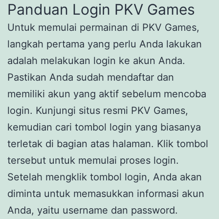
Panduan Login PKV Games
Untuk memulai permainan di PKV Games,
langkah pertama yang perlu Anda lakukan
adalah melakukan login ke akun Anda.
Pastikan Anda sudah mendaftar dan
memiliki akun yang aktif sebelum mencoba
login. Kunjungi situs resmi PKV Games,
kemudian cari tombol login yang biasanya
terletak di bagian atas halaman. Klik tombol
tersebut untuk memulai proses login.
Setelah mengklik tombol login, Anda akan
diminta untuk memasukkan informasi akun
Anda, yaitu username dan password.