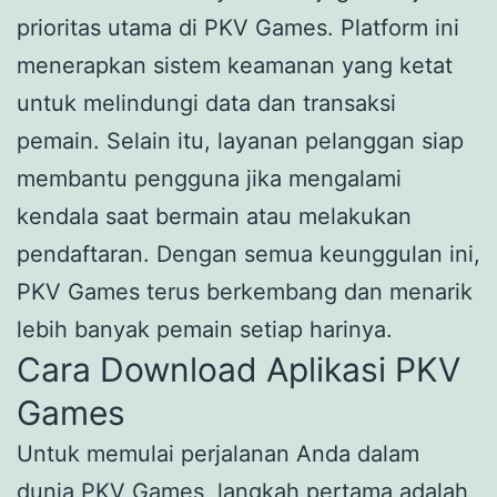
prioritas utama di PKV Games. Platform ini
menerapkan sistem keamanan yang ketat
untuk melindungi data dan transaksi
pemain. Selain itu, layanan pelanggan siap
membantu pengguna jika mengalami
kendala saat bermain atau melakukan
pendaftaran. Dengan semua keunggulan ini,
PKV Games terus berkembang dan menarik
lebih banyak pemain setiap harinya.
Cara Download Aplikasi PKV
Games
Untuk memulai perjalanan Anda dalam
dunia PKV Games, langkah pertama adalah