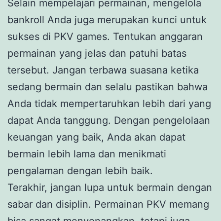
Selain mempelajari permainan, mengelola
bankroll Anda juga merupakan kunci untuk
sukses di PKV games. Tentukan anggaran
permainan yang jelas dan patuhi batas
tersebut. Jangan terbawa suasana ketika
sedang bermain dan selalu pastikan bahwa
Anda tidak mempertaruhkan lebih dari yang
dapat Anda tanggung. Dengan pengelolaan
keuangan yang baik, Anda akan dapat
bermain lebih lama dan menikmati
pengalaman dengan lebih baik.
Terakhir, jangan lupa untuk bermain dengan
sabar dan disiplin. Permainan PKV memang
bisa sangat menyenangkan, tetapi juga