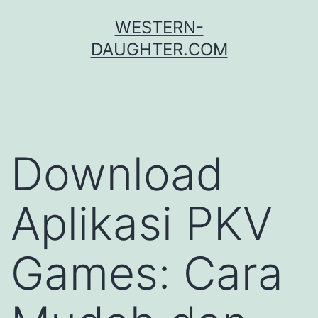
Skip
WESTERN-
to
DAUGHTER.COM
content
Download
Aplikasi PKV
Games: Cara