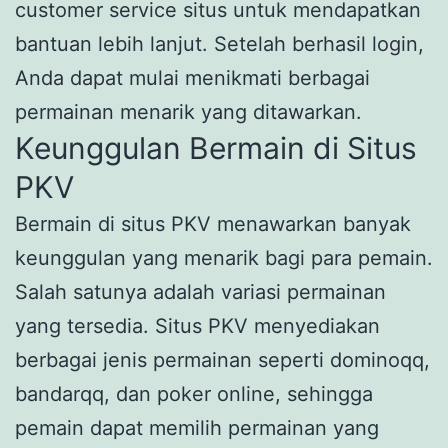
customer service situs untuk mendapatkan
bantuan lebih lanjut. Setelah berhasil login,
Anda dapat mulai menikmati berbagai
permainan menarik yang ditawarkan.
Keunggulan Bermain di Situs
PKV
Bermain di situs PKV menawarkan banyak
keunggulan yang menarik bagi para pemain.
Salah satunya adalah variasi permainan
yang tersedia. Situs PKV menyediakan
berbagai jenis permainan seperti dominoqq,
bandarqq, dan poker online, sehingga
pemain dapat memilih permainan yang