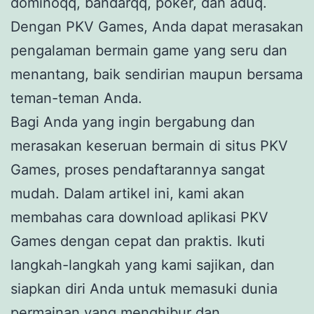
dominoqq, bandarqq, poker, dan aduq.
Dengan PKV Games, Anda dapat merasakan
pengalaman bermain game yang seru dan
menantang, baik sendirian maupun bersama
teman-teman Anda.
Bagi Anda yang ingin bergabung dan
merasakan keseruan bermain di situs PKV
Games, proses pendaftarannya sangat
mudah. Dalam artikel ini, kami akan
membahas cara download aplikasi PKV
Games dengan cepat dan praktis. Ikuti
langkah-langkah yang kami sajikan, dan
siapkan diri Anda untuk memasuki dunia
permainan yang menghibur dan