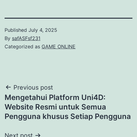
Published
July 4, 2025
By
safASFsf231
Categorized as
GAME ONLINE
Post
Previous post
Mengetahui Platform Uni4D:
navigation
Website Resmi untuk Semua
Pengguna khusus Setiap Pengguna
Next post