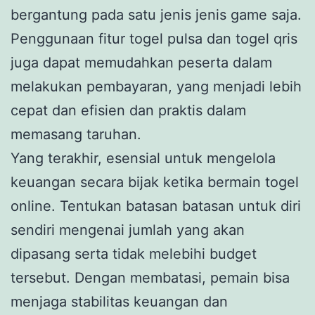
bergantung pada satu jenis jenis game saja.
Penggunaan fitur togel pulsa dan togel qris
juga dapat memudahkan peserta dalam
melakukan pembayaran, yang menjadi lebih
cepat dan efisien dan praktis dalam
memasang taruhan.
Yang terakhir, esensial untuk mengelola
keuangan secara bijak ketika bermain togel
online. Tentukan batasan batasan untuk diri
sendiri mengenai jumlah yang akan
dipasang serta tidak melebihi budget
tersebut. Dengan membatasi, pemain bisa
menjaga stabilitas keuangan dan