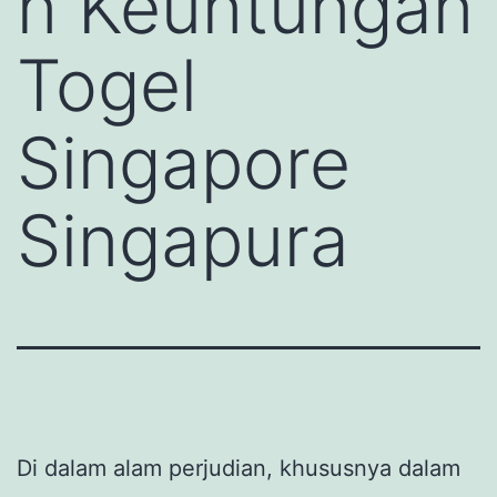
n Keuntungan
Togel
Singapore
Singapura
Di dalam alam perjudian, khususnya dalam