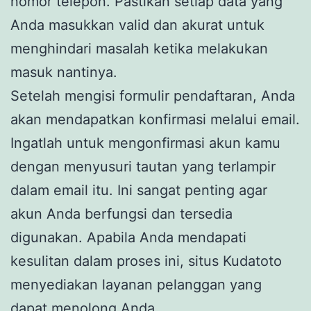
nomor telepon. Pastikan setiap data yang
Anda masukkan valid dan akurat untuk
menghindari masalah ketika melakukan
masuk nantinya.
Setelah mengisi formulir pendaftaran, Anda
akan mendapatkan konfirmasi melalui email.
Ingatlah untuk mengonfirmasi akun kamu
dengan menyusuri tautan yang terlampir
dalam email itu. Ini sangat penting agar
akun Anda berfungsi dan tersedia
digunakan. Apabila Anda mendapati
kesulitan dalam proses ini, situs Kudatoto
menyediakan layanan pelanggan yang
dapat menolong Anda.