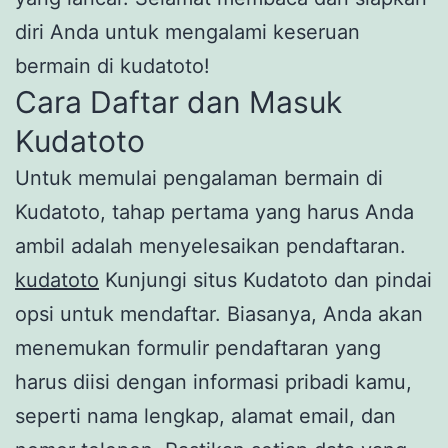
diri Anda untuk mengalami keseruan
bermain di kudatoto!
Cara Daftar dan Masuk
Kudatoto
Untuk memulai pengalaman bermain di
Kudatoto, tahap pertama yang harus Anda
ambil adalah menyelesaikan pendaftaran.
kudatoto
Kunjungi situs Kudatoto dan pindai
opsi untuk mendaftar. Biasanya, Anda akan
menemukan formulir pendaftaran yang
harus diisi dengan informasi pribadi kamu,
seperti nama lengkap, alamat email, dan